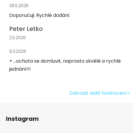
Hodnocení obchodu je 5 z 5 hvězdiček.
28.5.2026
Doporučuji. Rychlé dodání.
Peter Letko
Hodnocení obchodu je 5 z 5 hvězdiček.
2.5.2026
Hodnocení obchodu je 5 z 5 hvězdiček.
9.3.2026
+ ...ochota se domluvit, naprosto skvělé a rychlé
jednání!!!
Zobrazit další hodnocení
Z
á
Instagram
p
a