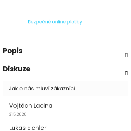
Bezpečné online platby
Popis
Diskuze
Vojtěch Lacina
Hodnocení obchodu je 5 z 5 hvězdiček.
31.5.2026
Lukas Eichler