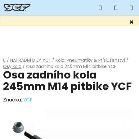
Hledat
NÁKUP
KOŠÍK
×
Přejít
na
obsah
Domů
/
NÁHRADNÍ DÍLY YCF
/
Kola, Pneumatiky & Příslušenství
/
Osy kola
/
Osa zadního kola 245mm M14 pitbike YCF
Osa zadního kola
245mm M14 pitbike YCF
Značka:
YCF