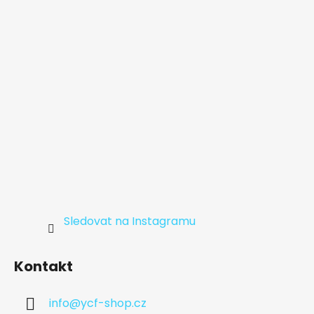
t
í
Sledovat na Instagramu
Kontakt
info
@
ycf-shop.cz