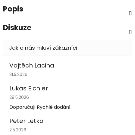
Popis
Diskuze
Vojtěch Lacina
Hodnocení obchodu je 5 z 5 hvězdiček.
31.5.2026
Lukas Eichler
Hodnocení obchodu je 5 z 5 hvězdiček.
28.5.2026
Doporučuji. Rychlé dodání.
Peter Letko
Hodnocení obchodu je 5 z 5 hvězdiček.
2.5.2026