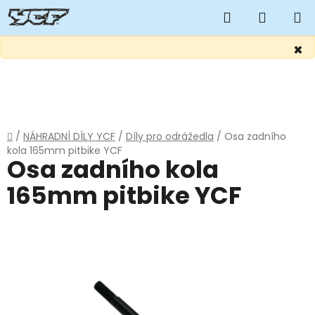
Hledat
NÁKUP
KOŠÍK
×
Přejít
na
obsah
Domů
/
NÁHRADNÍ DÍLY YCF
/
Díly pro odrážedla
/
Osa zadního
kola 165mm pitbike YCF
Osa zadního kola
165mm pitbike YCF