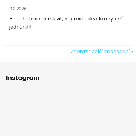
Hodnocení obchodu je 5 z 5 hvězdiček.
9.3.2026
+ ...ochota se domluvit, naprosto skvělé a rychlé
jednání!!!
Zobrazit další hodnocení
Z
á
Instagram
p
a
t
í