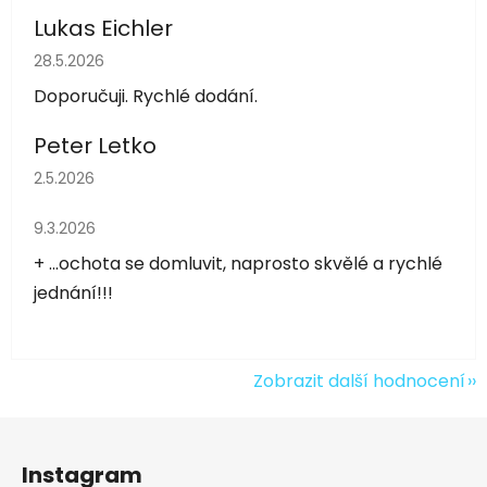
Lukas Eichler
Hodnocení obchodu je 5 z 5 hvězdiček.
28.5.2026
Doporučuji. Rychlé dodání.
Peter Letko
Hodnocení obchodu je 5 z 5 hvězdiček.
2.5.2026
Hodnocení obchodu je 5 z 5 hvězdiček.
9.3.2026
+ ...ochota se domluvit, naprosto skvělé a rychlé
jednání!!!
Zobrazit další hodnocení
Z
á
Instagram
p