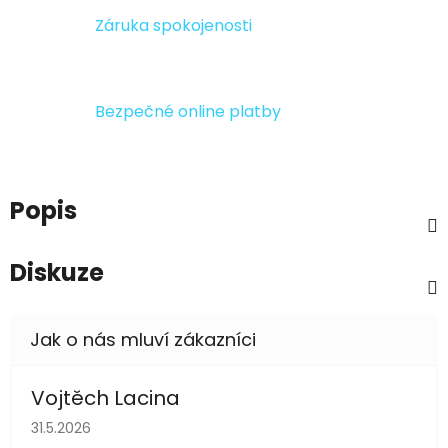
Záruka spokojenosti
Bezpečné online platby
Popis
Diskuze
Vojtěch Lacina
Hodnocení obchodu je 5 z 5 hvězdiček.
31.5.2026