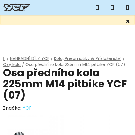
Hledat
NÁKUP
KOŠÍK
×
Přejít
na
obsah
Domů
/
NÁHRADNÍ DÍLY YCF
/
Kola, Pneumatiky & Příslušenství
/
Osy kola
/
Osa předního kola 225mm M14 pitbike YCF (07)
Osa předního kola
225mm M14 pitbike YCF
(07)
Značka:
YCF