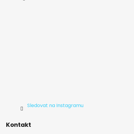
a
t
í
Sledovat na Instagramu
Kontakt