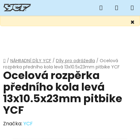
Hledat
NÁKUP
KOŠÍK
×
Přejít
na
obsah
Domů
/
NÁHRADNÍ DÍLY YCF
/
Díly pro odrážedla
/
Ocelová
rozpěrka předního kola levá 13x10.5x23mm pitbike YCF
Ocelová rozpěrka
předního kola levá
13x10.5x23mm pitbike
YCF
Značka:
YCF