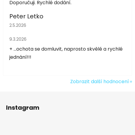
Doporučuji. Rychlé dodání.
Peter Letko
Hodnocení obchodu je 5 z 5 hvězdiček.
2.5.2026
Hodnocení obchodu je 5 z 5 hvězdiček.
9.3.2026
+ ...ochota se domluvit, naprosto skvělé a rychlé
jednání!!!
Zobrazit další hodnocení
Z
á
Instagram
p
a
t
í