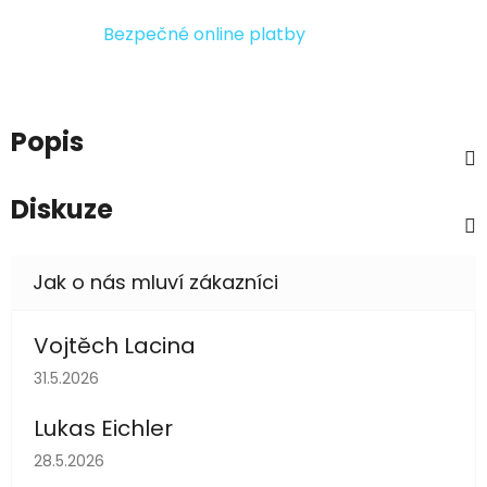
Bezpečné online platby
Popis
Diskuze
Vojtěch Lacina
Hodnocení obchodu je 5 z 5 hvězdiček.
31.5.2026
Lukas Eichler
Hodnocení obchodu je 5 z 5 hvězdiček.
28.5.2026