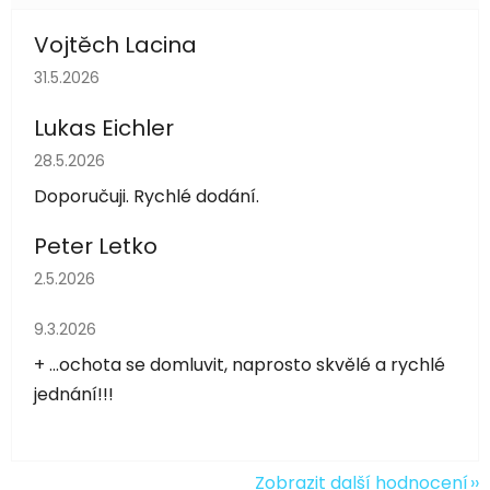
Vojtěch Lacina
Hodnocení obchodu je 5 z 5 hvězdiček.
31.5.2026
Lukas Eichler
Hodnocení obchodu je 5 z 5 hvězdiček.
28.5.2026
Doporučuji. Rychlé dodání.
Peter Letko
Hodnocení obchodu je 5 z 5 hvězdiček.
2.5.2026
Hodnocení obchodu je 5 z 5 hvězdiček.
9.3.2026
+ ...ochota se domluvit, naprosto skvělé a rychlé
jednání!!!
Zobrazit další hodnocení