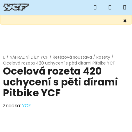
Hledat
NÁKUP
KOŠÍK
×
Přejít
na
obsah
Domů
/
NÁHRADNÍ DÍLY YCF
/
Řetězová soustava
/
Rozety
/
Ocelová rozeta 420 uchycení s pěti dírami Pitbike YCF
Ocelová rozeta 420
uchycení s pěti dírami
Pitbike YCF
Značka:
YCF