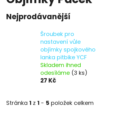
Nejprodávanější
Šroubek pro
nastavení vůle
objímky spojkového
lanka pitbike YCF
Skladem ihned
odesíláme
(3 ks)
27 Kč
Stránka
1
z
1
-
5
položek celkem