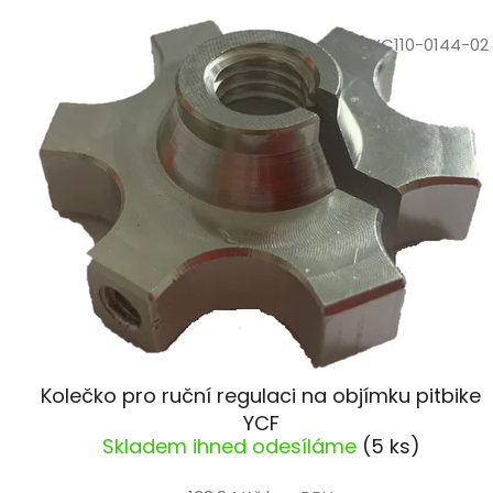
V
ý
Kód:
YC110-0144-02
p
i
s
p
r
o
d
u
k
t
ů
Kolečko pro ruční regulaci na objímku pitbike
YCF
Skladem ihned odesíláme
(5 ks)