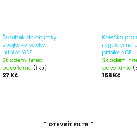
Šroubek do objímky
Kolečko pro 
spojkové páčky
regulaci na 
pitbike YCF
pitbike YCF
Skladem ihned
Skladem ihn
odesíláme
(1 ks)
odesíláme
(
27 Kč
168 Kč
OTEVŘÍT FILTR