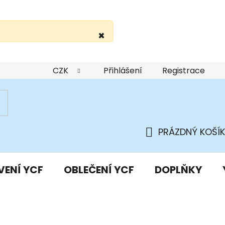
×
žití webu
Podmínky ochrany osobních údajů
Do
CZK
Přihlášení
Registrace
PRÁZDNÝ KOŠÍK
NÁKUPNÍ
KOŠÍK
VENÍ YCF
OBLEČENÍ YCF
DOPLŇKY