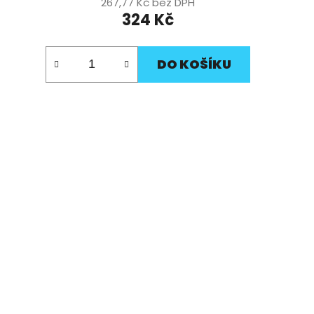
267,77 Kč bez DPH
324 Kč
DO KOŠÍKU