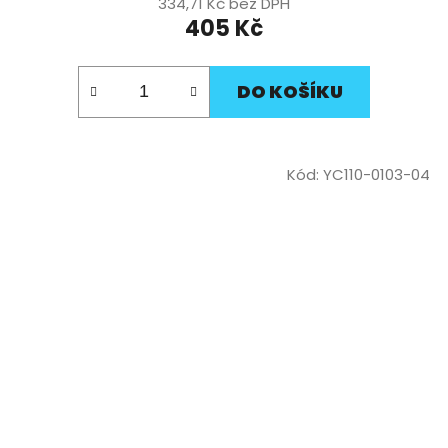
334,71 Kč bez DPH
405 Kč
DO KOŠÍKU
Kód:
YC110-0103-04