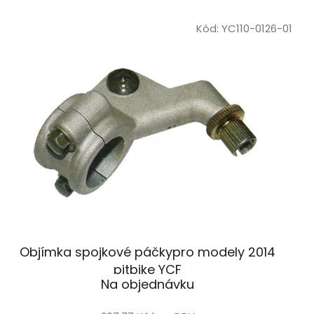
p
Kód:
YC110-0126-01
r
o
d
u
k
t
ů
Objímka spojkové páčkypro modely 2014
pitbike YCF
Na objednávku