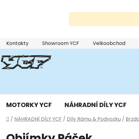
Přejít
Kontakty
Showroom YCF
Velkoobchod
na
obsah
MOTORKY YCF
NÁHRADNÍ DÍLY YCF
Domů
/
NÁHRADNÍ DÍLY YCF
/
Díly Rámu & Podvozku
/
Brzd
Objímky Páček