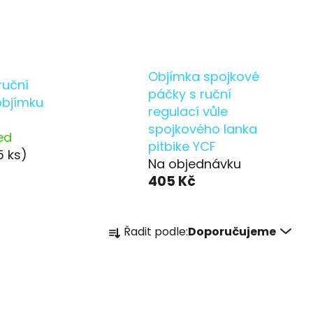
Objímka spojkové
ruční
páčky s ruční
objímku
regulací vůle
spojkového lanka
ed
pitbike YCF
5 ks)
Na objednávku
405 Kč
Ř
Řadit podle:
Doporučujeme
a
z
e
n
í