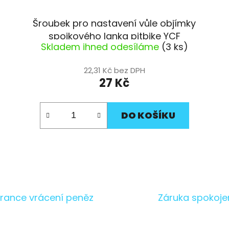
Šroubek pro nastavení vůle objímky
spojkového lanka pitbike YCF
Skladem ihned odesíláme
(3 ks)
22,31 Kč bez DPH
27 Kč
DO KOŠÍKU
O
v
l
á
rance vrácení peněz
Záruka spokoje
d
a
c