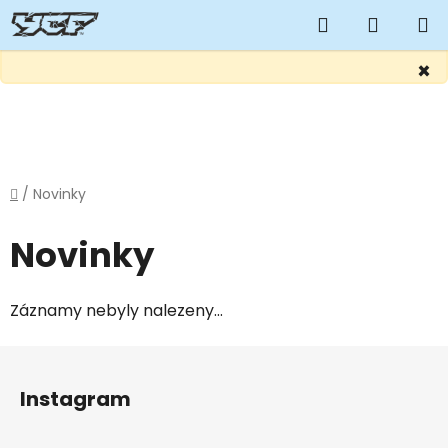
Hledat
NÁKUP
KOŠÍK
×
Přejít
na
obsah
Domů
/
Novinky
Novinky
Záznamy nebyly nalezeny...
Z
á
Instagram
p
a