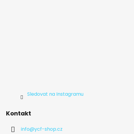
t
í
Sledovat na Instagramu
Kontakt
info
@
ycf-shop.cz