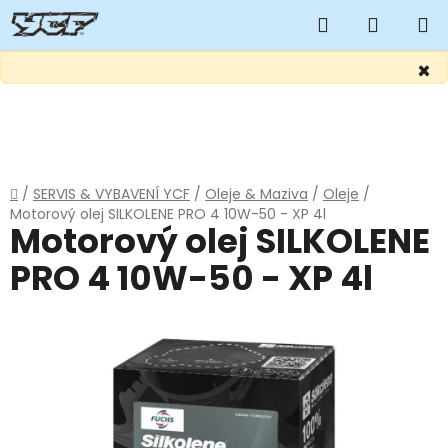
Hledat
NÁKUP
KOŠÍK
×
Přejít
na
obsah
Domů
/
SERVIS & VYBAVENÍ YCF
/
Oleje & Maziva
/
Oleje
/
Motorový olej SILKOLENE PRO 4 10W-50 - XP 4l
Motorový olej SILKOLENE
PRO 4 10W-50 - XP 4l