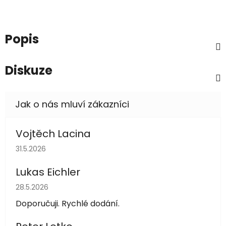
Popis
Diskuze
Vojtěch Lacina
Hodnocení obchodu je 5 z 5 hvězdiček.
31.5.2026
Lukas Eichler
Hodnocení obchodu je 5 z 5 hvězdiček.
28.5.2026
Doporučuji. Rychlé dodání.