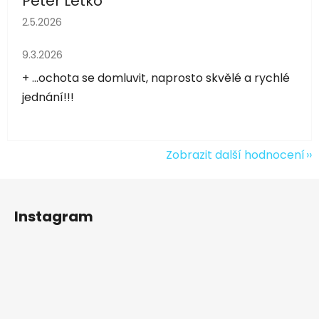
Peter Letko
Hodnocení obchodu je 5 z 5 hvězdiček.
2.5.2026
Hodnocení obchodu je 5 z 5 hvězdiček.
9.3.2026
+ ...ochota se domluvit, naprosto skvělé a rychlé
jednání!!!
Zobrazit další hodnocení
Z
á
Instagram
p
a
t
í