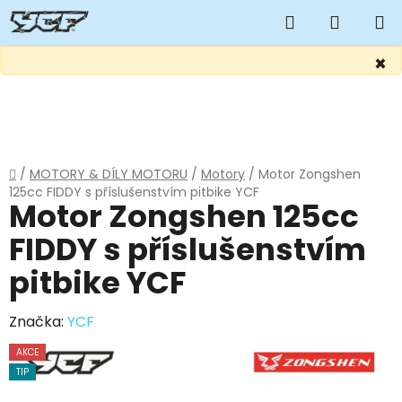
Hledat
NÁKUP
KOŠÍK
×
Přejít
na
obsah
Domů
/
MOTORY & DÍLY MOTORU
/
Motory
/
Motor Zongshen
125cc FIDDY s příslušenstvím pitbike YCF
Motor Zongshen 125cc
FIDDY s příslušenstvím
pitbike YCF
Značka:
YCF
AKCE
TIP