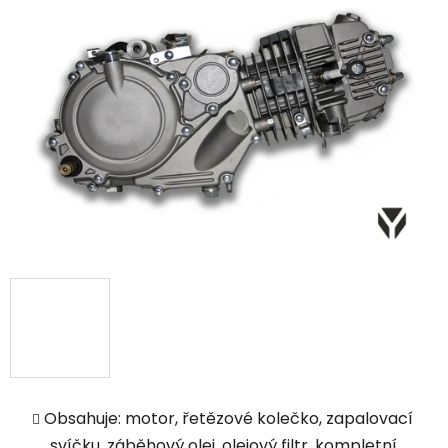
Obsahuje: motor, řetězové kolečko, zapalovací
svíčku, záběhový olej, olejový filtr, kompletní