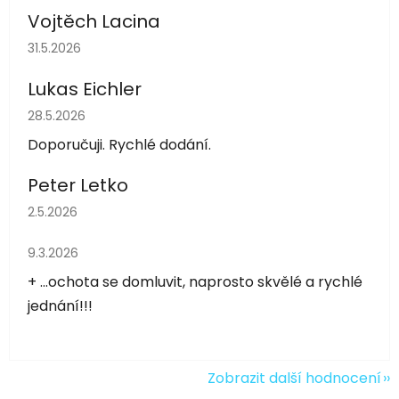
Vojtěch Lacina
Hodnocení obchodu je 5 z 5 hvězdiček.
31.5.2026
Lukas Eichler
Hodnocení obchodu je 5 z 5 hvězdiček.
28.5.2026
Doporučuji. Rychlé dodání.
Peter Letko
Hodnocení obchodu je 5 z 5 hvězdiček.
2.5.2026
Hodnocení obchodu je 5 z 5 hvězdiček.
9.3.2026
+ ...ochota se domluvit, naprosto skvělé a rychlé
jednání!!!
Zobrazit další hodnocení