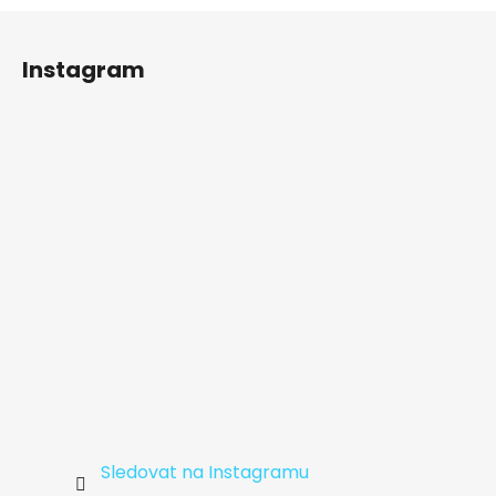
Z
á
Instagram
p
a
t
í
Sledovat na Instagramu