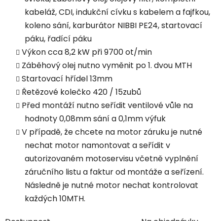
kabeláž, CDI, indukční cívku s kabelem a fajfkou,
koleno sání, karburátor NIBBI PE24, startovací
páku, řadící páku
Výkon cca 8,2 kW při 9700 ot/min
Záběhový olej nutno vyměnit po 1. dvou MTH
Startovací hřídel 13mm
Řetězové kolečko 420 / 15zubů
Před montáží nutno seřídit ventilové vůle na
hodnoty 0,08mm sání a 0,1mm výfuk
V případě, že chcete na motor záruku je nutné
nechat motor namontovat a seřídit v
autorizovaném motoservisu včetně vyplnění
záručního listu a faktur od montáže a seřízení.
Následně je nutné motor nechat kontrolovat
každých 10MTH.