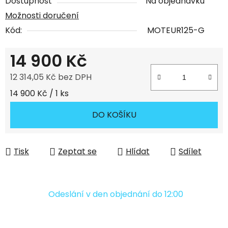
Dostupnost
Na objednávku
Možnosti doručení
Kód:
MOTEUR125-G
14 900 Kč
12 314,05 Kč bez DPH
Měrná cena:
14 900 Kč / 1 ks
DO KOŠÍKU
Tisk
Zeptat se
Hlídat
Sdílet
Odeslání v den objednání do 12:00