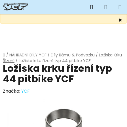
Hledat
NÁKUP
KOŠÍK
×
Přejít
na
obsah
Domů
/
NÁHRADNÍ DÍLY YCF
/
Díly Rámu & Podvozku
/
Ložiska Krku
Řízení
/
Ložiska krku řízení typ 44 pitbike YCF
Ložiska krku řízení typ
44 pitbike YCF
Značka:
YCF