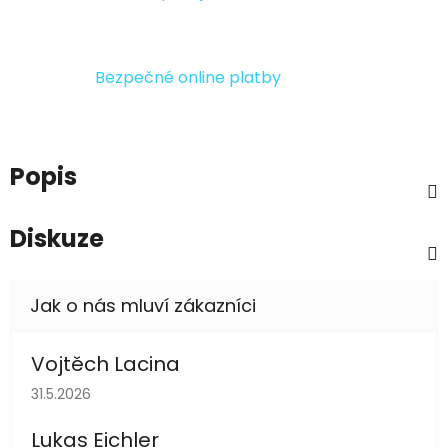
Bezpečné online platby
Popis
Diskuze
Vojtěch Lacina
Hodnocení obchodu je 5 z 5 hvězdiček.
31.5.2026
Lukas Eichler