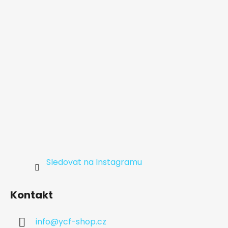
t
í
Sledovat na Instagramu
Kontakt
info
@
ycf-shop.cz