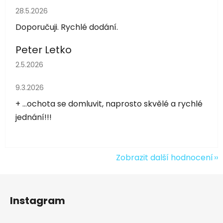
Hodnocení obchodu je 5 z 5 hvězdiček.
28.5.2026
Doporučuji. Rychlé dodání.
Peter Letko
Hodnocení obchodu je 5 z 5 hvězdiček.
2.5.2026
Hodnocení obchodu je 5 z 5 hvězdiček.
9.3.2026
+ ...ochota se domluvit, naprosto skvělé a rychlé
jednání!!!
Zobrazit další hodnocení
Z
á
Instagram
p
a