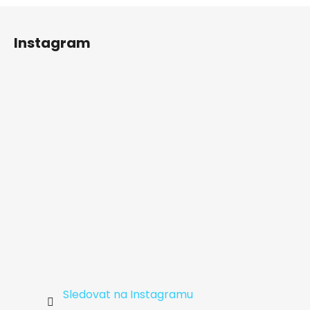
Z
á
Instagram
p
a
t
í
Sledovat na Instagramu