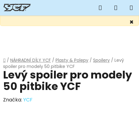
Hledat
NÁKUP
KOŠÍK
×
Přejít
na
obsah
Domů
/
NÁHRADNÍ DÍLY YCF
/
Plasty & Polepy
/
Spoilery
/
Levý
spoiler pro modely 50 pitbike YCF
Levý spoiler pro modely
50 pitbike YCF
Značka:
YCF