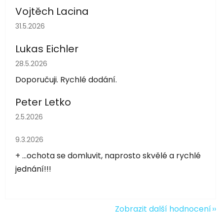
Vojtěch Lacina
Hodnocení obchodu je 5 z 5 hvězdiček.
31.5.2026
Lukas Eichler
Hodnocení obchodu je 5 z 5 hvězdiček.
28.5.2026
Doporučuji. Rychlé dodání.
Peter Letko
Hodnocení obchodu je 5 z 5 hvězdiček.
2.5.2026
Hodnocení obchodu je 5 z 5 hvězdiček.
9.3.2026
+ ...ochota se domluvit, naprosto skvělé a rychlé
jednání!!!
Zobrazit další hodnocení