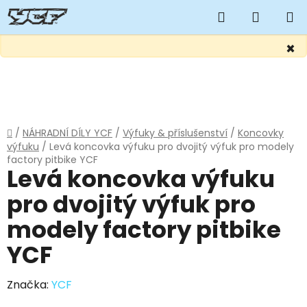
Hledat
NÁKUP
KOŠÍK
×
Přejít
na
obsah
Domů
/
NÁHRADNÍ DÍLY YCF
/
Výfuky & příslušenství
/
Koncovky
výfuku
/
Levá koncovka výfuku pro dvojitý výfuk pro modely
factory pitbike YCF
Levá koncovka výfuku
pro dvojitý výfuk pro
modely factory pitbike
YCF
Značka:
YCF