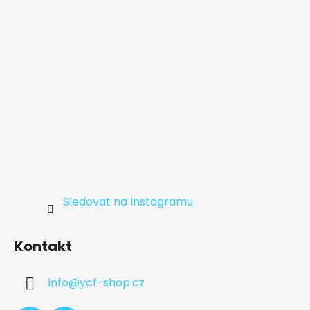
í
Sledovat na Instagramu
Kontakt
info
@
ycf-shop.cz