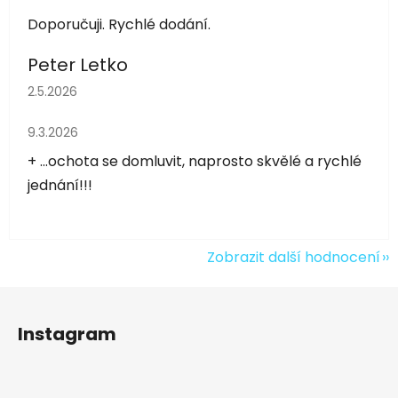
Doporučuji. Rychlé dodání.
Peter Letko
Hodnocení obchodu je 5 z 5 hvězdiček.
2.5.2026
Hodnocení obchodu je 5 z 5 hvězdiček.
9.3.2026
+ ...ochota se domluvit, naprosto skvělé a rychlé
jednání!!!
Zobrazit další hodnocení
Z
á
Instagram
p
a
t