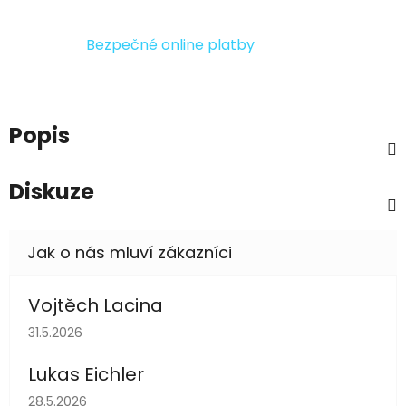
Bezpečné online platby
Popis
Diskuze
Vojtěch Lacina
Hodnocení obchodu je 5 z 5 hvězdiček.
31.5.2026
Lukas Eichler
Hodnocení obchodu je 5 z 5 hvězdiček.
28.5.2026