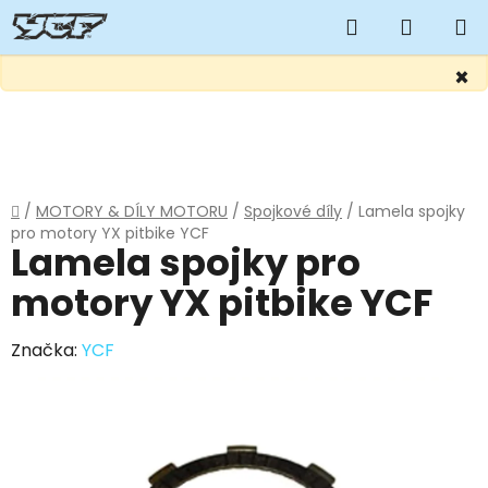
Hledat
NÁKUP
KOŠÍK
×
Přejít
na
obsah
Domů
/
MOTORY & DÍLY MOTORU
/
Spojkové díly
/
Lamela spojky
pro motory YX pitbike YCF
Lamela spojky pro
motory YX pitbike YCF
Značka:
YCF