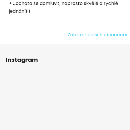
+ ...ochota se domluvit, naprosto skvělé a rychlé
jednání!!!
Zobrazit další hodnocení
Z
á
Instagram
p
a
t
í