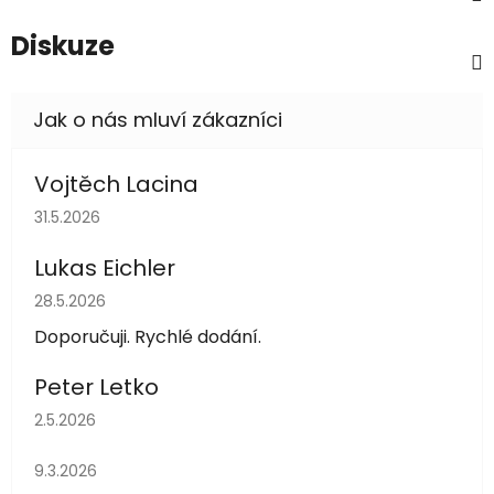
Diskuze
Vojtěch Lacina
Hodnocení obchodu je 5 z 5 hvězdiček.
31.5.2026
Lukas Eichler
Hodnocení obchodu je 5 z 5 hvězdiček.
28.5.2026
Doporučuji. Rychlé dodání.
Peter Letko
Hodnocení obchodu je 5 z 5 hvězdiček.
2.5.2026
Hodnocení obchodu je 5 z 5 hvězdiček.
9.3.2026