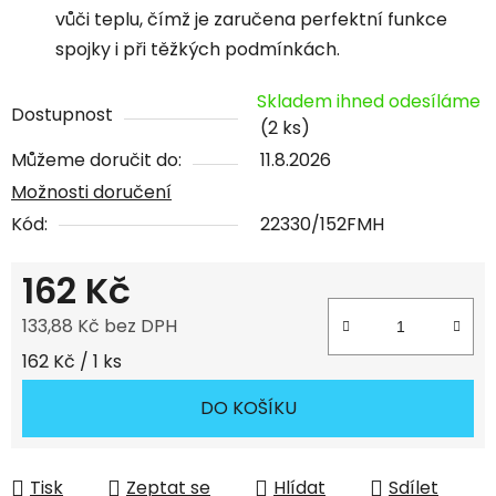
vůči teplu, čímž je zaručena perfektní funkce
spojky i při těžkých podmínkách.
Skladem ihned odesíláme
Dostupnost
(2 ks)
Můžeme doručit do:
11.8.2026
Možnosti doručení
Kód:
22330/152FMH
162 Kč
133,88 Kč bez DPH
Měrná cena:
162 Kč / 1 ks
DO KOŠÍKU
Tisk
Zeptat se
Hlídat
Sdílet