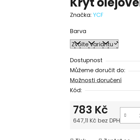
Kryt olejové
Značka:
YCF
Barva
Dostupnost
Můžeme doručit do:
Možnosti doručení
Kód:
783 Kč
647,11 Kč bez DPH
Měrná cena: