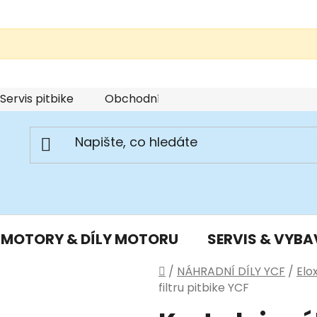
Servis pitbike
Obchodní podmínky
Podmínky u
MOTORY & DÍLY MOTORU
SERVIS & VYBA
Domů
/
NÁHRADNÍ DÍLY YCF
/
Elo
filtru pitbike YCF