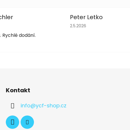
chler
Peter Letko
obchodu je 5 z 5 hvězdiček.
Hodnocení obchodu je 5 z 
2.5.2026
. Rychlé dodání.
Kontakt
info
@
ycf-shop.cz