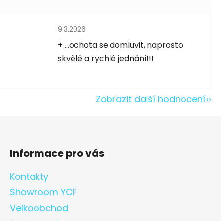
Hodnocení obchodu je 5 z 5 hvězdiček.
9.3.2026
5 hvězdiček.
+ ...ochota se domluvit, naprosto
skvělé a rychlé jednání!!!
Zobrazit další hodnocení
Informace pro vás
Kontakty
Showroom YCF
Velkoobchod