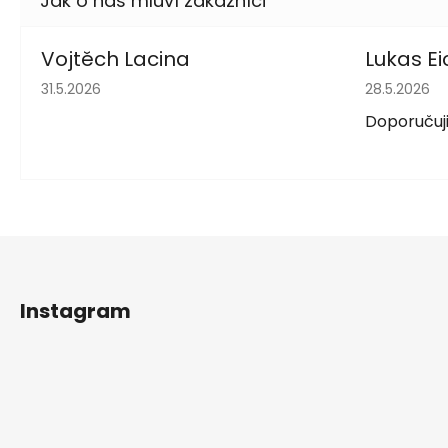
Vojtěch Lacina
Lukas Ei
Hodnocení obchodu je 5 z 5 hvězdiček.
Hodnocení 
31.5.2026
28.5.2026
Doporučuji
Z
á
Instagram
p
a
t
í