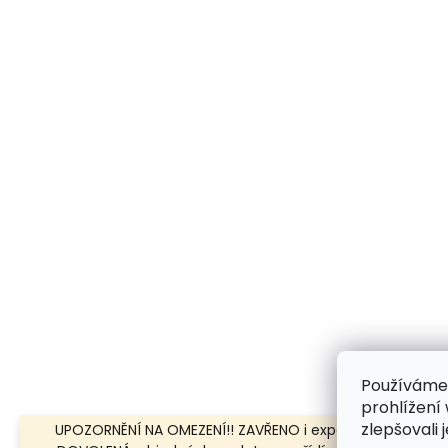
Používáme
prohlížení
zlepšovali 
UPOZORNĚNÍ NA OMEZENÍ!! ZAVŘENO i expedice | 31.7.-8.8.