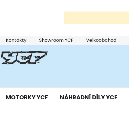
Přejít
Kontakty
Showroom YCF
Velkoobchod
na
obsah
MOTORKY YCF
NÁHRADNÍ DÍLY YCF