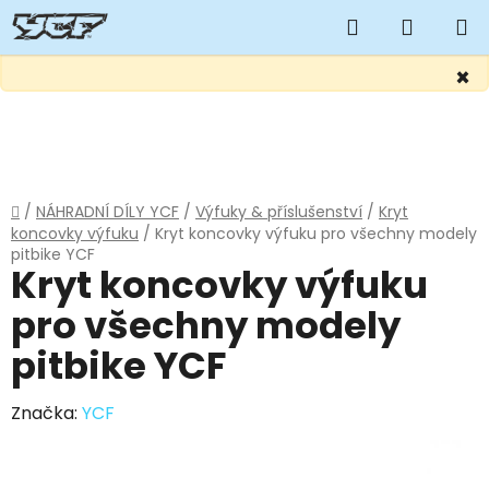
Hledat
NÁKUP
KOŠÍK
×
Přejít
na
obsah
Domů
/
NÁHRADNÍ DÍLY YCF
/
Výfuky & příslušenství
/
Kryt
koncovky výfuku
/
Kryt koncovky výfuku pro všechny modely
pitbike YCF
Kryt koncovky výfuku
pro všechny modely
pitbike YCF
Značka:
YCF