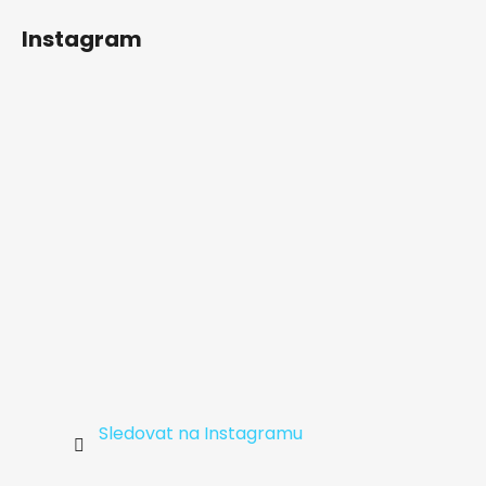
á
Instagram
p
a
t
í
Sledovat na Instagramu