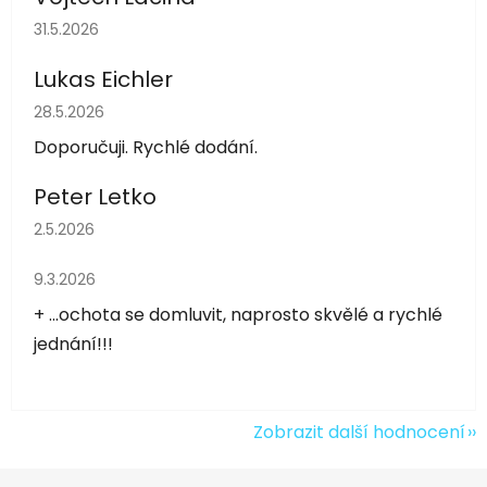
Hodnocení obchodu je 5 z 5 hvězdiček.
31.5.2026
Lukas Eichler
Hodnocení obchodu je 5 z 5 hvězdiček.
28.5.2026
Doporučuji. Rychlé dodání.
Peter Letko
Hodnocení obchodu je 5 z 5 hvězdiček.
2.5.2026
Hodnocení obchodu je 5 z 5 hvězdiček.
9.3.2026
+ ...ochota se domluvit, naprosto skvělé a rychlé
jednání!!!
Zobrazit další hodnocení
Z