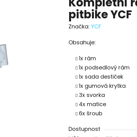
Kompletní r
pitbike YCF
Značka:
YCF
Obsahuje:
1x rám
1x podsedlový rám
1x sada destiček
1x gumová krytka
3x svorka
4x matice
6x šroub
Dostupnost