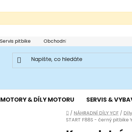
Servis pitbike
Obchodní podmínky
Podmínky u
MOTORY & DÍLY MOTORU
SERVIS & VYBA
Domů
/
NÁHRADNÍ DÍLY YCF
/
Díl
START F88S - černý pitbike 