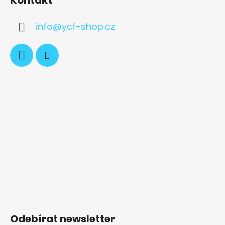
info
@
ycf-shop.cz
Odebírat newsletter