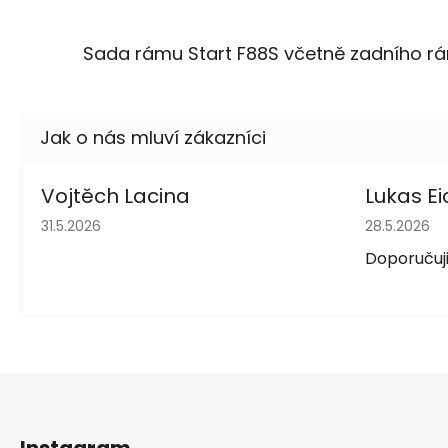
Sada rámu Start F88S včetně zadního r
Vojtěch Lacina
Lukas Ei
Hodnocení obchodu je 5 z 5 hvězdiček.
Hodnocení 
31.5.2026
28.5.2026
Doporučuji
Z
á
Instagram