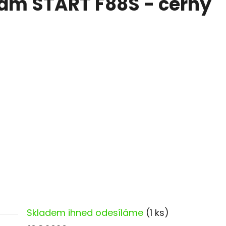
ám START F88S - černý
Skladem ihned odesíláme
(1 ks)