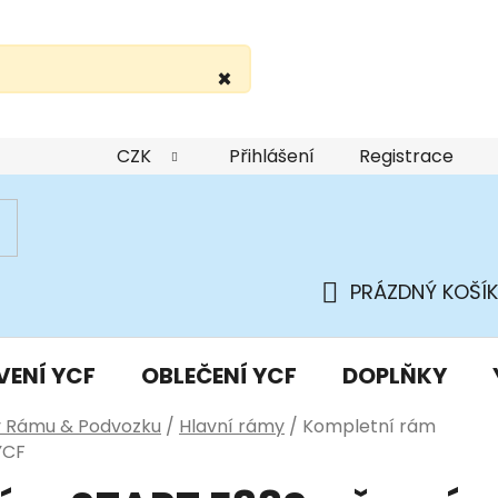
×
žití webu
Podmínky ochrany osobních údajů
Do
CZK
Přihlášení
Registrace
PRÁZDNÝ KOŠÍK
NÁKUPNÍ
KOŠÍK
VENÍ YCF
OBLEČENÍ YCF
DOPLŇKY
y Rámu & Podvozku
/
Hlavní rámy
/
Kompletní rám
YCF