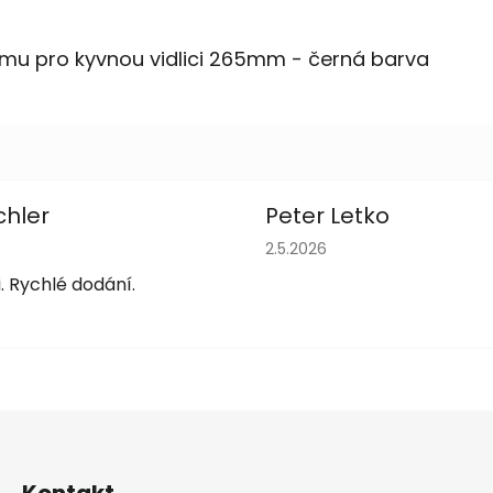
ámu pro kyvnou vidlici 265mm - černá barva
chler
Peter Letko
obchodu je 5 z 5 hvězdiček.
Hodnocení obchodu je 5 z 
2.5.2026
. Rychlé dodání.
Kontakt