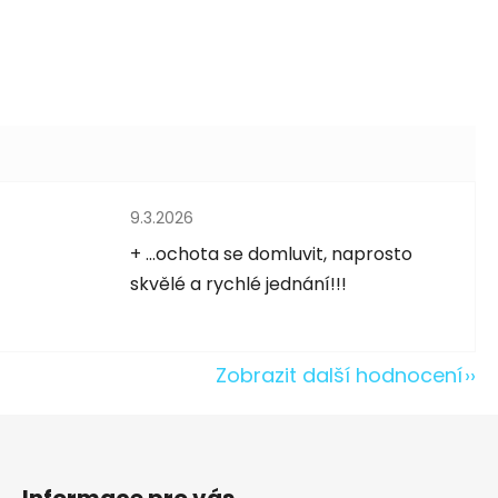
Hodnocení obchodu je 5 z 5 hvězdiček.
9.3.2026
5 hvězdiček.
+ ...ochota se domluvit, naprosto
skvělé a rychlé jednání!!!
Zobrazit další hodnocení
Informace pro vás