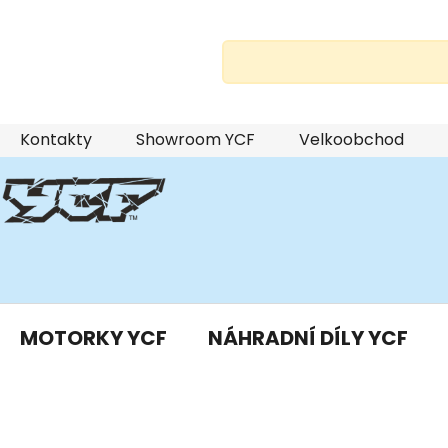
Přejít
Kontakty
Showroom YCF
Velkoobchod
na
obsah
MOTORKY YCF
NÁHRADNÍ DÍLY YCF