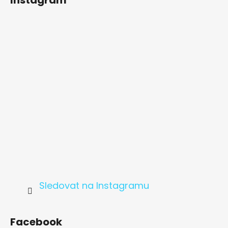
p
a
t
í
Sledovat na Instagramu
Facebook