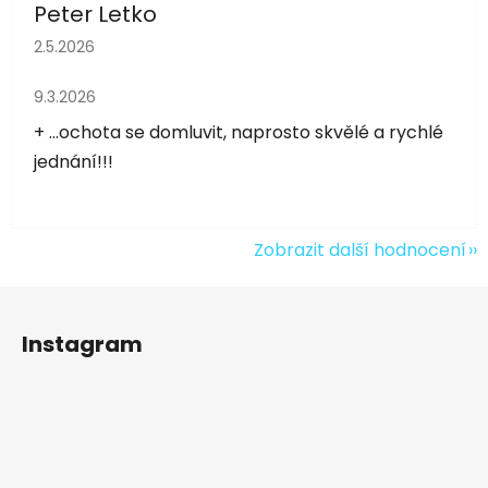
Peter Letko
Hodnocení obchodu je 5 z 5 hvězdiček.
2.5.2026
Hodnocení obchodu je 5 z 5 hvězdiček.
9.3.2026
+ ...ochota se domluvit, naprosto skvělé a rychlé
jednání!!!
Zobrazit další hodnocení
Z
á
Instagram
p
a
t
í