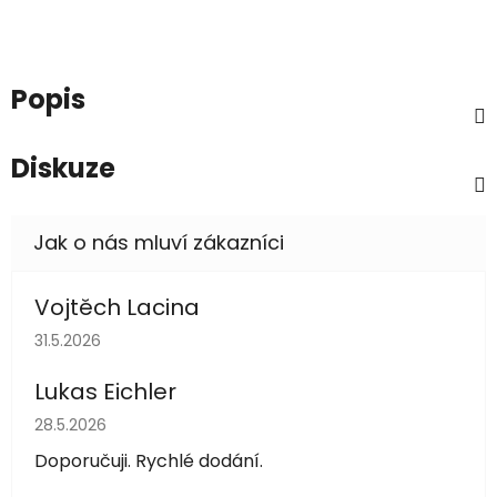
Popis
Diskuze
Vojtěch Lacina
Hodnocení obchodu je 5 z 5 hvězdiček.
31.5.2026
Lukas Eichler
Hodnocení obchodu je 5 z 5 hvězdiček.
28.5.2026
Doporučuji. Rychlé dodání.