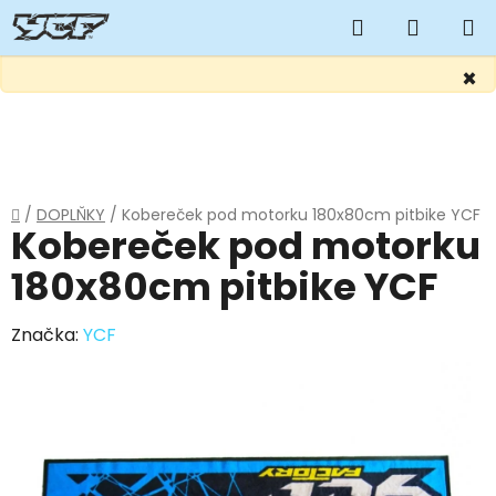
Hledat
NÁKUP
KOŠÍK
×
Přejít
na
obsah
Domů
/
DOPLŇKY
/
Kobereček pod motorku 180x80cm pitbike YCF
Kobereček pod motorku
180x80cm pitbike YCF
Značka:
YCF