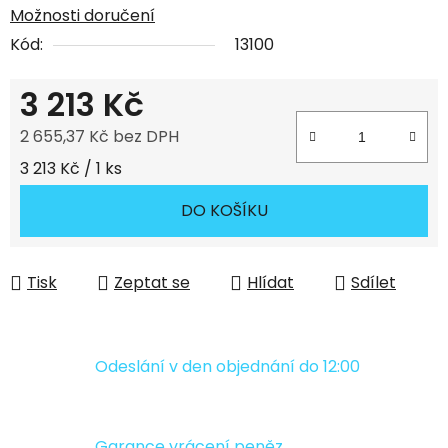
Možnosti doručení
Kód:
13100
3 213 Kč
2 655,37 Kč bez DPH
Měrná cena:
3 213 Kč / 1 ks
DO KOŠÍKU
Tisk
Zeptat se
Hlídat
Sdílet
Odeslání v den objednání do 12:00
Garance vrácení peněz