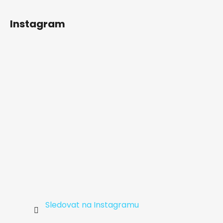
Z
á
Instagram
p
a
t
í
Sledovat na Instagramu