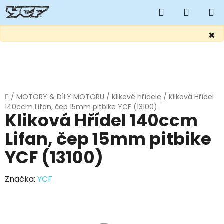
Hledat
NÁKUP
KOŠÍK
×
Přejít
na
obsah
Domů
/
MOTORY & DÍLY MOTORU
/
Klikové hřídele
/
Kliková Hřídel
140ccm Lifan, čep 15mm pitbike YCF (13100)
Kliková Hřídel 140ccm
Lifan, čep 15mm pitbike
YCF (13100)
Značka:
YCF