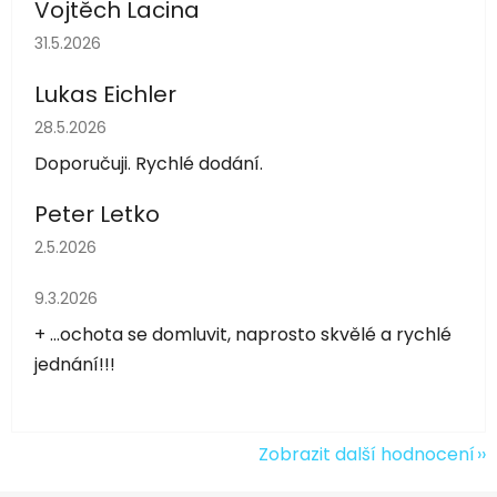
Vojtěch Lacina
Hodnocení obchodu je 5 z 5 hvězdiček.
31.5.2026
Lukas Eichler
Hodnocení obchodu je 5 z 5 hvězdiček.
28.5.2026
Doporučuji. Rychlé dodání.
Peter Letko
Hodnocení obchodu je 5 z 5 hvězdiček.
2.5.2026
Hodnocení obchodu je 5 z 5 hvězdiček.
9.3.2026
+ ...ochota se domluvit, naprosto skvělé a rychlé
jednání!!!
Zobrazit další hodnocení