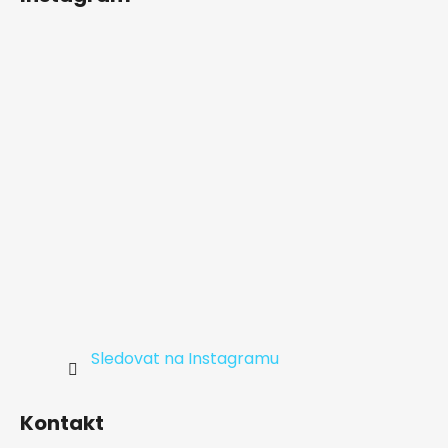
p
a
t
í
Sledovat na Instagramu
Kontakt