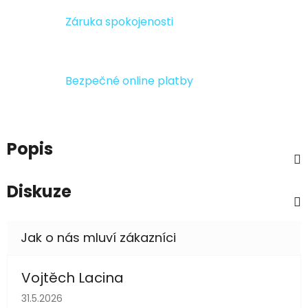
Záruka spokojenosti
Bezpečné online platby
Popis
Diskuze
Vojtěch Lacina
Hodnocení obchodu je 5 z 5 hvězdiček.
31.5.2026