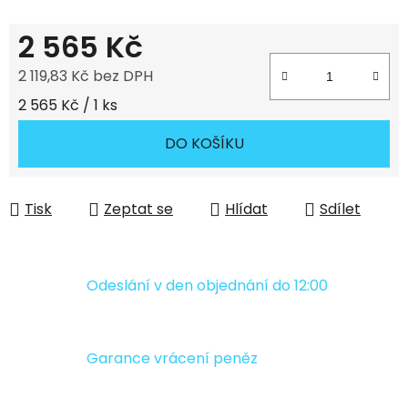
2 565 Kč
2 119,83 Kč bez DPH
Měrná cena:
2 565 Kč / 1 ks
DO KOŠÍKU
Tisk
Zeptat se
Hlídat
Sdílet
Odeslání v den objednání do 12:00
Garance vrácení peněz