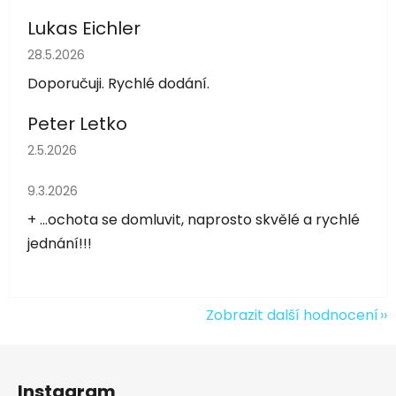
Lukas Eichler
Hodnocení obchodu je 5 z 5 hvězdiček.
28.5.2026
Doporučuji. Rychlé dodání.
Peter Letko
Hodnocení obchodu je 5 z 5 hvězdiček.
2.5.2026
Hodnocení obchodu je 5 z 5 hvězdiček.
9.3.2026
+ ...ochota se domluvit, naprosto skvělé a rychlé
jednání!!!
Zobrazit další hodnocení
Z
á
Instagram