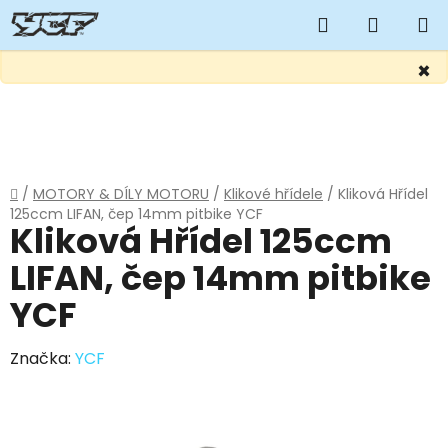
Hledat
NÁKUP
KOŠÍK
×
Přejít
na
obsah
Domů
/
MOTORY & DÍLY MOTORU
/
Klikové hřídele
/
Kliková Hřídel
125ccm LIFAN, čep 14mm pitbike YCF
Kliková Hřídel 125ccm
LIFAN, čep 14mm pitbike
YCF
Značka:
YCF