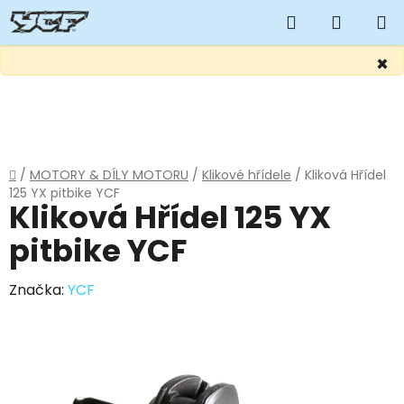
Hledat
NÁKUP
KOŠÍK
×
Přejít
na
obsah
Domů
/
MOTORY & DÍLY MOTORU
/
Klikové hřídele
/
Kliková Hřídel
125 YX pitbike YCF
Kliková Hřídel 125 YX
pitbike YCF
Značka:
YCF