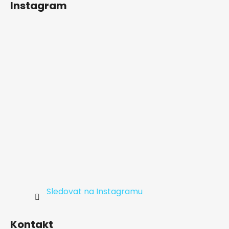
Instagram
p
a
t
í
Sledovat na Instagramu
Kontakt