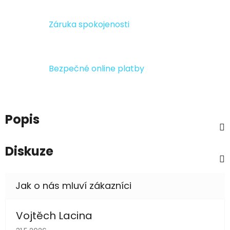
Záruka spokojenosti
Bezpečné online platby
Popis
Diskuze
Vojtěch Lacina
Hodnocení obchodu je 5 z 5 hvězdiček.