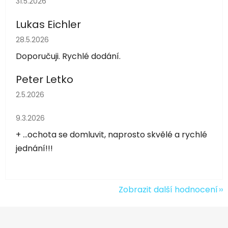
31.5.2026
Lukas Eichler
Hodnocení obchodu je 5 z 5 hvězdiček.
28.5.2026
Doporučuji. Rychlé dodání.
Peter Letko
Hodnocení obchodu je 5 z 5 hvězdiček.
2.5.2026
Hodnocení obchodu je 5 z 5 hvězdiček.
9.3.2026
+ ...ochota se domluvit, naprosto skvělé a rychlé
jednání!!!
Zobrazit další hodnocení
Z
á