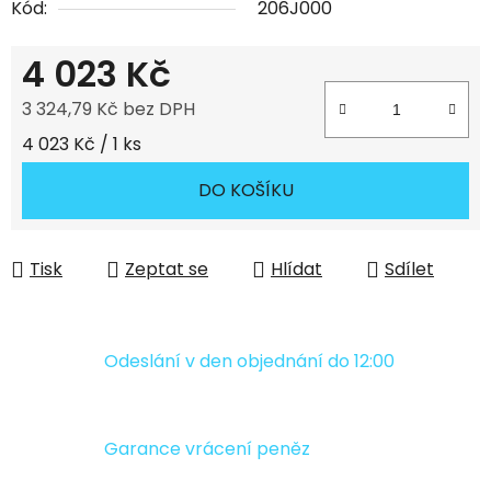
Kód:
206J000
4 023 Kč
3 324,79 Kč bez DPH
Měrná cena:
4 023 Kč / 1 ks
DO KOŠÍKU
Tisk
Zeptat se
Hlídat
Sdílet
Odeslání v den objednání do 12:00
Garance vrácení peněz