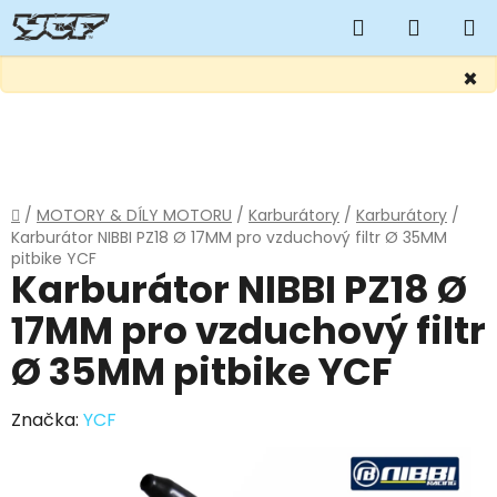
Hledat
NÁKUP
KOŠÍK
×
Přejít
na
obsah
Domů
/
MOTORY & DÍLY MOTORU
/
Karburátory
/
Karburátory
/
Karburátor NIBBI PZ18 Ø 17MM pro vzduchový filtr Ø 35MM
pitbike YCF
Karburátor NIBBI PZ18 Ø
17MM pro vzduchový filtr
Ø 35MM pitbike YCF
Značka:
YCF