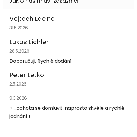
Vojtěch Lacina
Hodnocení obchodu je 5 z 5 hvězdiček.
31.5.2026
Lukas Eichler
Hodnocení obchodu je 5 z 5 hvězdiček.
28.5.2026
Doporučuji. Rychlé dodání.
Peter Letko
Hodnocení obchodu je 5 z 5 hvězdiček.
2.5.2026
Hodnocení obchodu je 5 z 5 hvězdiček.
9.3.2026
+ ...ochota se domluvit, naprosto skvělé a rychlé
jednání!!!