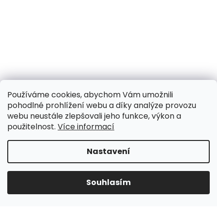
Používáme cookies, abychom Vám umožnili
pohodlné prohlížení webu a díky analýze provozu
webu neustále zlepšovali jeho funkce, výkon a
použitelnost.
Více informací
Nastavení
UPOZORNĚNÍ NA OMEZENÍ!! ZAVŘENO i expedice |
31.7.-8.8. DOVOLENÁ, objednávky a dotazy vyřídíme
po dovolené. Během dovolené nevyřizujeme
Souhlasím
telefonáty!!! | Ostatní dny běžný provoz