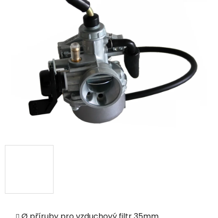
Ø příruby pro vzduchový filtr 35mm