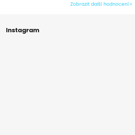
Zobrazit další hodnocení
Z
á
Instagram
p
a
t
í