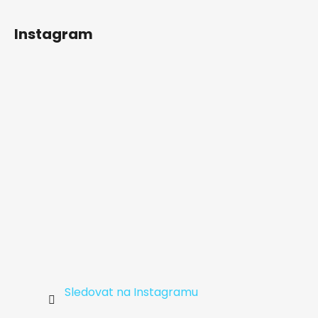
Z
á
Instagram
p
a
t
í
Sledovat na Instagramu