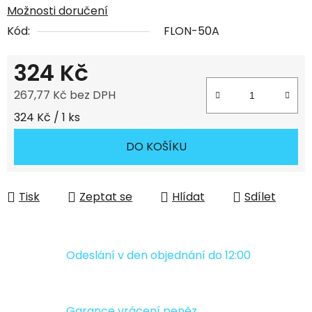
Možnosti doručení
Kód:
FLON-50A
324 Kč
267,77 Kč bez DPH
Měrná cena:
324 Kč / 1 ks
DO KOŠÍKU
Tisk
Zeptat se
Hlídat
Sdílet
Odeslání v den objednání do 12:00
Garance vrácení peněz