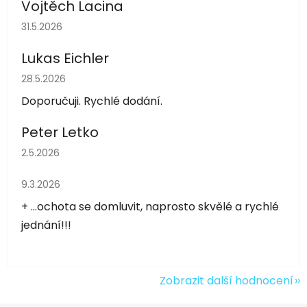
Vojtěch Lacina
Hodnocení obchodu je 5 z 5 hvězdiček.
31.5.2026
Lukas Eichler
Hodnocení obchodu je 5 z 5 hvězdiček.
28.5.2026
Doporučuji. Rychlé dodání.
Peter Letko
Hodnocení obchodu je 5 z 5 hvězdiček.
2.5.2026
Hodnocení obchodu je 5 z 5 hvězdiček.
9.3.2026
+ ...ochota se domluvit, naprosto skvělé a rychlé
jednání!!!
Zobrazit další hodnocení