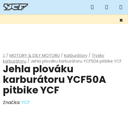
Hledat
NÁKUP
KOŠÍK
×
Přejít
na
obsah
Domů
/
MOTORY & DÍLY MOTORU
/
Karburátory
/
Trysky
karburátoru
/
Jehla plováku karburátoru YCF50A pitbike YCF
Jehla plováku
karburátoru YCF50A
pitbike YCF
Značka:
YCF