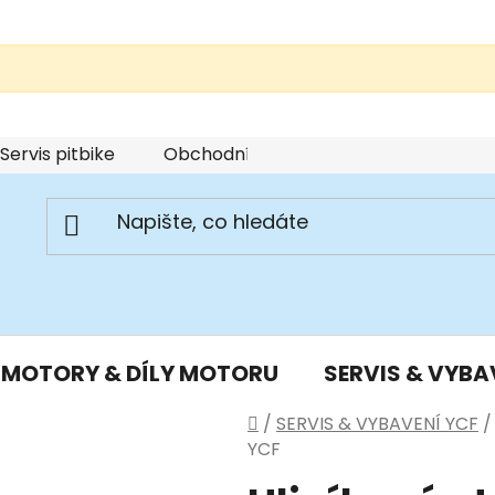
Servis pitbike
Obchodní podmínky
Podmínky u
MOTORY & DÍLY MOTORU
SERVIS & VYBA
Domů
/
SERVIS & VYBAVENÍ YCF
/
YCF