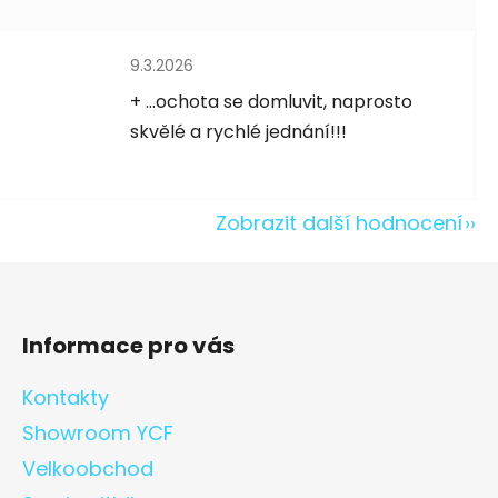
Hodnocení obchodu je 5 z 5 hvězdiček.
9.3.2026
5 hvězdiček.
+ ...ochota se domluvit, naprosto
skvělé a rychlé jednání!!!
Zobrazit další hodnocení
Informace pro vás
Kontakty
Showroom YCF
Velkoobchod