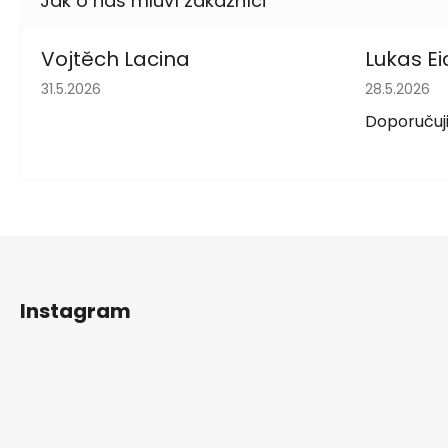
Vojtěch Lacina
Lukas Ei
Hodnocení obchodu je 5 z 5 hvězdiček.
Hodnocení 
31.5.2026
28.5.2026
Doporučuji
Z
á
Instagram
p
a
t
í