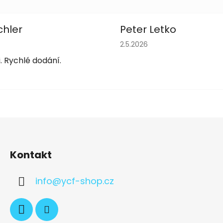
chler
Peter Letko
obchodu je 5 z 5 hvězdiček.
Hodnocení obchodu je 5 z 
2.5.2026
. Rychlé dodání.
Kontakt
info
@
ycf-shop.cz