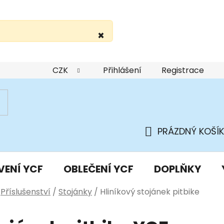
×
žití webu
Podmínky ochrany osobních údajů
Do
CZK
Přihlášení
Registrace
PRÁZDNÝ KOŠÍK
NÁKUPNÍ
KOŠÍK
VENÍ YCF
OBLEČENÍ YCF
DOPLŇKY
Příslušenství
/
Stojánky
/
Hliníkový stojánek pitbike