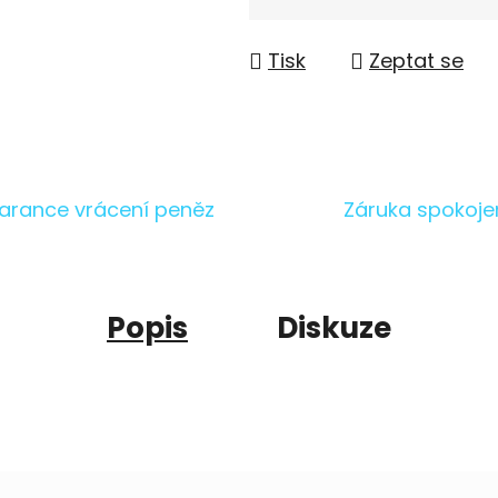
Měrná cena:
Tisk
Zeptat se
arance vrácení peněz
Záruka spokoje
Popis
Diskuze