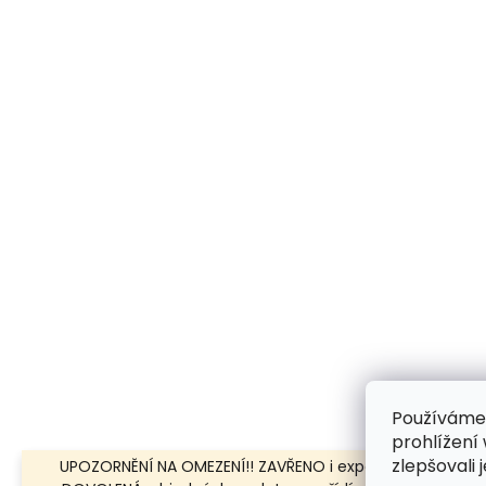
Používáme
prohlížení
zlepšovali 
UPOZORNĚNÍ NA OMEZENÍ!! ZAVŘENO i expedice | 31.7.-8.8.