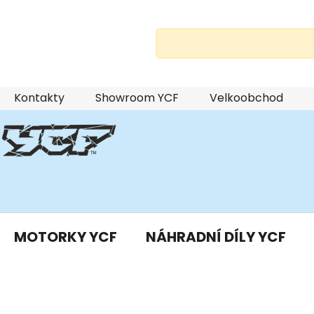
Přejít
Kontakty
Showroom YCF
Velkoobchod
na
obsah
MOTORKY YCF
NÁHRADNÍ DÍLY YCF