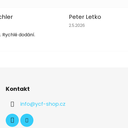
chler
Peter Letko
obchodu je 5 z 5 hvězdiček.
Hodnocení obchodu je 5 z 
2.5.2026
. Rychlé dodání.
Kontakt
info
@
ycf-shop.cz