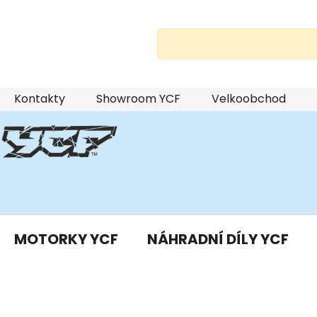
Přejít
Kontakty
Showroom YCF
Velkoobchod
na
obsah
MOTORKY YCF
NÁHRADNÍ DÍLY YCF