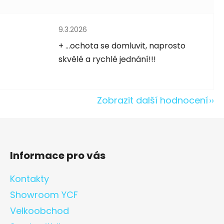
Hodnocení obchodu je 5 z 5 hvězdiček.
9.3.2026
5 hvězdiček.
+ ...ochota se domluvit, naprosto
skvělé a rychlé jednání!!!
Zobrazit další hodnocení
Informace pro vás
Kontakty
Showroom YCF
Velkoobchod