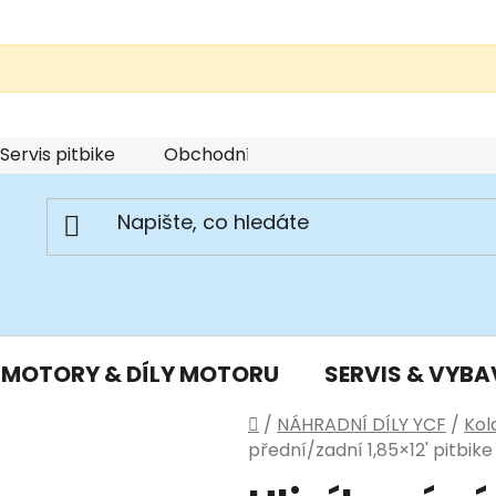
Servis pitbike
Obchodní podmínky
Podmínky u
MOTORY & DÍLY MOTORU
SERVIS & VYBA
Domů
/
NÁHRADNÍ DÍLY YCF
/
Kol
přední/zadní 1,85×12' pitbik