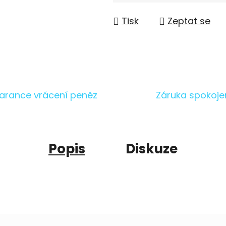
Měrná cena:
Tisk
Zeptat se
arance vrácení peněz
Záruka spokoje
Popis
Diskuze