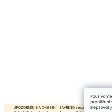
Používáme
prohlížení
zlepšovali 
UPOZORNĚNÍ NA OMEZENÍ!! ZAVŘENO i expedice | 31.7.-8.8.