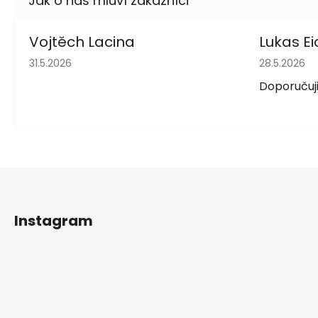
Vojtěch Lacina
Lukas Ei
Hodnocení obchodu je 5 z 5 hvězdiček.
Hodnocení 
31.5.2026
28.5.2026
Doporučuji
Z
á
Instagram
p
a
t
í