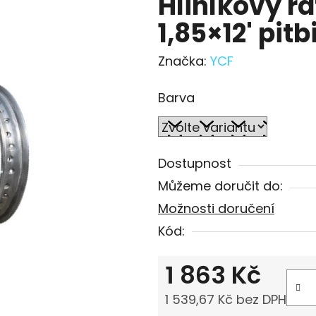
Hliníkový r
1,85×12' pit
Značka:
YCF
Barva
Dostupnost
Můžeme doručit do:
Možnosti doručení
Kód:
1 863 Kč
1 539,67 Kč bez DPH