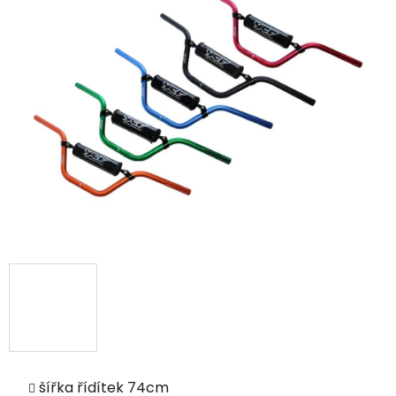
šířka řídítek 74cm