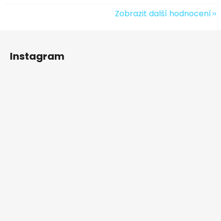
Zobrazit další hodnocení
Z
á
Instagram
p
a
t
í