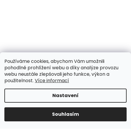
Používáme cookies, abychom Vám umožnili
pohodlné prohlížení webu a díky analýze provozu
webu neustále zlepšovali jeho funkce, výkon a
použitelnost.
Více informací
Nastavení
UPOZORNĚNÍ NA OMEZENÍ!! ZAVŘENO i expedice |
31.7.-8.8. DOVOLENÁ, objednávky a dotazy vyřídíme
po dovolené. Během dovolené nevyřizujeme
Souhlasím
telefonáty!!! | Ostatní dny běžný provoz