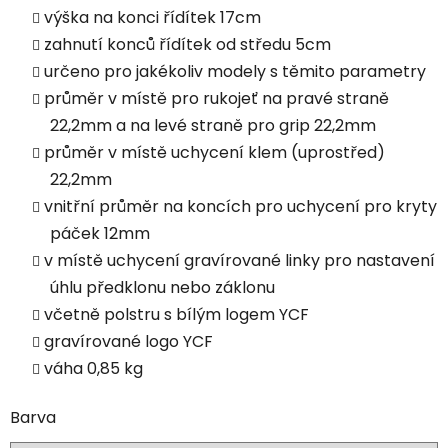
výška na konci řídítek 17cm
zahnutí konců řídítek od středu 5cm
určeno pro jakékoliv modely s těmito parametry
průměr v místě pro rukojeť na pravé straně
22,2mm a na levé straně pro grip 22,2mm
průměr v místě uchycení klem (uprostřed)
22,2mm
vnitřní průměr na koncích pro uchycení pro kryty
páček 12mm
v místě uchycení gravírované linky pro nastavení
úhlu předklonu nebo záklonu
včetně polstru s bílým logem YCF
gravírované logo YCF
váha 0,85 kg
Barva