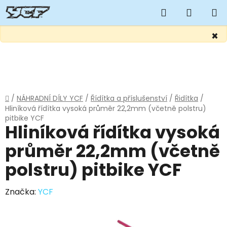
Hledat
NÁKUP
KOŠÍK
×
Přejít
na
obsah
Domů
/
NÁHRADNÍ DÍLY YCF
/
Řídítka a příslušenství
/
Řidítka
/
Hliníková řídítka vysoká průměr 22,2mm (včetně polstru)
pitbike YCF
Hliníková řídítka vysoká
průměr 22,2mm (včetně
polstru) pitbike YCF
Značka:
YCF