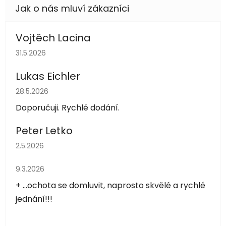
Vojtěch Lacina
Hodnocení obchodu je 5 z 5 hvězdiček.
31.5.2026
Lukas Eichler
Hodnocení obchodu je 5 z 5 hvězdiček.
28.5.2026
Doporučuji. Rychlé dodání.
Peter Letko
Hodnocení obchodu je 5 z 5 hvězdiček.
2.5.2026
Hodnocení obchodu je 5 z 5 hvězdiček.
9.3.2026
+ ...ochota se domluvit, naprosto skvělé a rychlé
jednání!!!