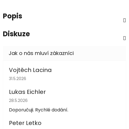
Popis
Diskuze
Vojtěch Lacina
Hodnocení obchodu je 5 z 5 hvězdiček.
31.5.2026
Lukas Eichler
Hodnocení obchodu je 5 z 5 hvězdiček.
28.5.2026
Doporučuji. Rychlé dodání.
Peter Letko