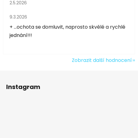
Hodnocení obchodu je 5 z 5 hvězdiček.
2.5.2026
Hodnocení obchodu je 5 z 5 hvězdiček.
9.3.2026
+ ...ochota se domluvit, naprosto skvělé a rychlé
jednání!!!
Zobrazit další hodnocení
Z
á
Instagram
p
a
t
í