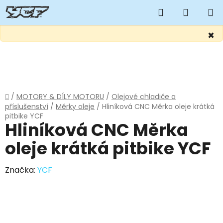
Hledat
NÁKUP
KOŠÍK
×
Přejít
na
obsah
Domů
/
MOTORY & DÍLY MOTORU
/
Olejové chladiče a
příslušenství
/
Měrky oleje
/
Hliníková CNC Měrka oleje krátká
pitbike YCF
Hliníková CNC Měrka
oleje krátká pitbike YCF
Značka:
YCF