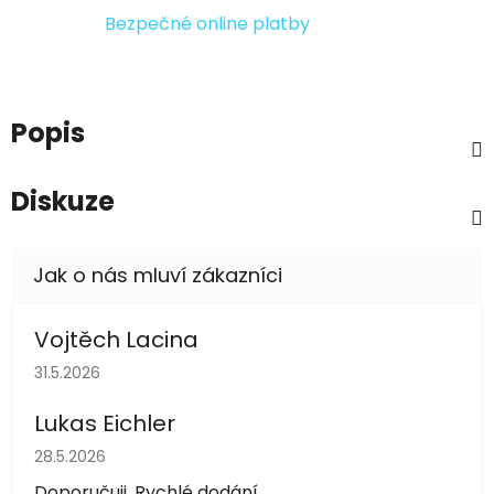
Bezpečné online platby
Popis
Diskuze
Vojtěch Lacina
Hodnocení obchodu je 5 z 5 hvězdiček.
31.5.2026
Lukas Eichler
Hodnocení obchodu je 5 z 5 hvězdiček.
28.5.2026
Doporučuji. Rychlé dodání.