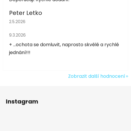
Peter Letko
Hodnocení obchodu je 5 z 5 hvězdiček.
2.5.2026
Hodnocení obchodu je 5 z 5 hvězdiček.
9.3.2026
+ ...ochota se domluvit, naprosto skvělé a rychlé
jednání!!!
Zobrazit další hodnocení
Z
á
Instagram
p
a
t
í