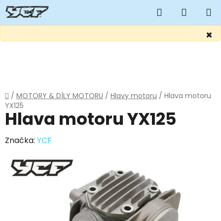
Hledat
NÁKUP
KOŠÍK
×
Přejít
na
obsah
Domů
/
MOTORY & DÍLY MOTORU
/
Hlavy motoru
/
Hlava motoru
YX125
Hlava motoru YX125
Značka:
YCF