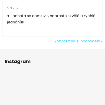
Hodnocení obchodu je 5 z 5 hvězdiček.
9.3.2026
+ ...ochota se domluvit, naprosto skvělé a rychlé
jednání!!!
Zobrazit další hodnocení
Z
á
Instagram
p
a
t
í