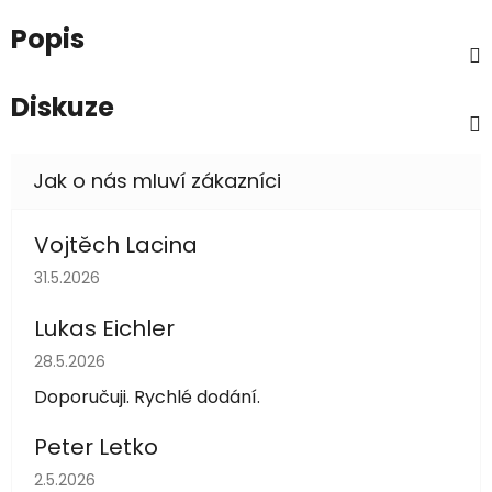
Popis
Diskuze
Vojtěch Lacina
Hodnocení obchodu je 5 z 5 hvězdiček.
31.5.2026
Lukas Eichler
Hodnocení obchodu je 5 z 5 hvězdiček.
28.5.2026
Doporučuji. Rychlé dodání.
Peter Letko
Hodnocení obchodu je 5 z 5 hvězdiček.
2.5.2026