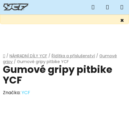
Hledat
NÁKUP
KOŠÍK
×
Přejít
na
obsah
Domů
/
NÁHRADNÍ DÍLY YCF
/
Řídítka a příslušenství
/
Gumové
gripy
/
Gumové gripy pitbike YCF
Gumové gripy pitbike
YCF
Značka:
YCF