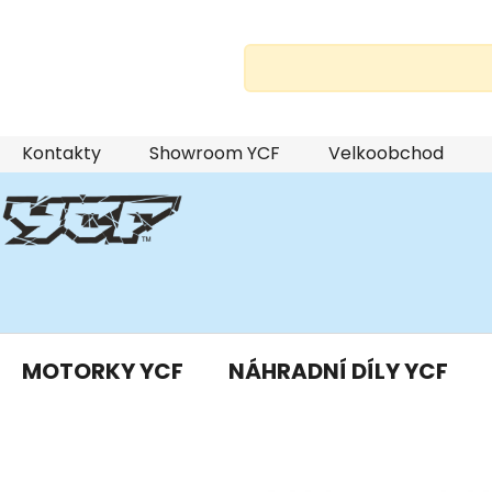
Přejít
Kontakty
Showroom YCF
Velkoobchod
na
obsah
MOTORKY YCF
NÁHRADNÍ DÍLY YCF