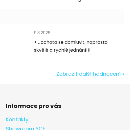
Hodnocení obchodu je 5 z 5 hvězdiček.
9.3.2026
5 hvězdiček.
+ ...ochota se domluvit, naprosto
skvělé a rychlé jednání!!!
Zobrazit další hodnocení
Informace pro vás
Kontakty
Showroom YCF