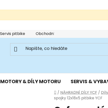
Servis pitbike
Obchodní podmínky
Podmínky u
MOTORY & DÍLY MOTORU
SERVIS & VYBA
Domů
/
NÁHRADNÍ DÍLY YCF
/
Díl
spojky 12x18x5 pitbike YCF