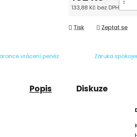
133,88 Kč bez DPH
Měrná cena:
Tisk
Zeptat se
arance vrácení peněz
Záruka spokoje
Popis
Diskuze