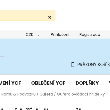
×
žití webu
Podmínky ochrany osobních údajů
Do
CZK
Přihlášení
Registrace
PRÁZDNÝ KOŠÍK
NÁKUPNÍ
KOŠÍK
VENÍ YCF
OBLEČENÍ YCF
DOPLŇKY
y Rámu & Podvozku
/
Gufera
/
Gufero ovládací hřídelky