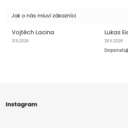
Vojtěch Lacina
Lukas Ei
Hodnocení obchodu je 5 z 5 hvězdiček.
Hodnocení 
31.5.2026
28.5.2026
Doporučuji
Z
á
Instagram
p
a
t