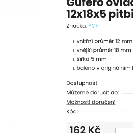
Gufero ovlá
12x18x5 pitb
Značka:
YCF
vnitřní průměr 12 mm
vnější průměr 18 mm
šířka 5 mm
baleno v originálním 
Dostupnost
Můžeme doručit do:
Možnosti doručení
Kód:
162 Kč