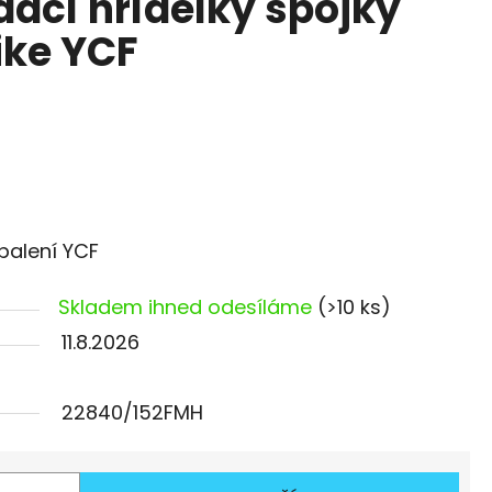
dací hřídelky spojky
ike YCF
balení YCF
Skladem ihned odesíláme
(>10 ks)
11.8.2026
22840/152FMH