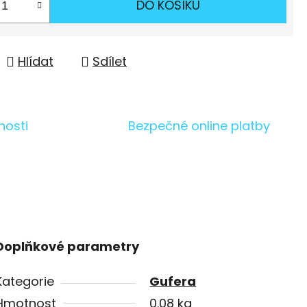
DO KOŠÍKU
Hlídat
Sdílet
nosti
Bezpečné online platby
Doplňkové parametry
Kategorie
Gufera
Hmotnost
0.08 kg