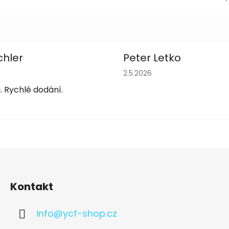
chler
Peter Letko
obchodu je 5 z 5 hvězdiček.
Hodnocení obchodu je 5 z 
2.5.2026
. Rychlé dodání.
Kontakt
info
@
ycf-shop.cz