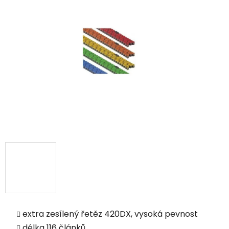
extra zesílený řetěz 420DX, vysoká pevnost
délka 116 článků