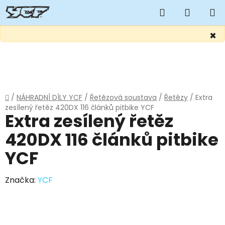
Hledat
NÁKUP
KOŠÍK
×
Přejít
na
obsah
Domů
/
NÁHRADNÍ DÍLY YCF
/
Řetězová soustava
/
Řetězy
/
Extra
zesílený řetěz 420DX 116 článků pitbike YCF
Extra zesílený řetěz
420DX 116 článků pitbike
YCF
Značka:
YCF