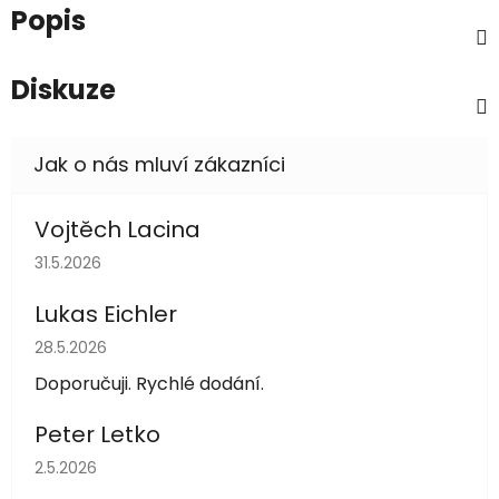
Popis
Diskuze
Vojtěch Lacina
Hodnocení obchodu je 5 z 5 hvězdiček.
31.5.2026
Lukas Eichler
Hodnocení obchodu je 5 z 5 hvězdiček.
28.5.2026
Doporučuji. Rychlé dodání.
Peter Letko
Hodnocení obchodu je 5 z 5 hvězdiček.
2.5.2026