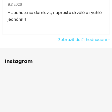
Hodnocení obchodu je 5 z 5 hvězdiček.
9.3.2026
+ ...ochota se domluvit, naprosto skvělé a rychlé
jednání!!!
Zobrazit další hodnocení
Z
á
Instagram
p
a
t
í