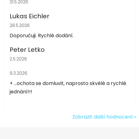
Hodnocení obchodu je 5 z 5 hvězdiček.
31.5.2026
Lukas Eichler
Hodnocení obchodu je 5 z 5 hvězdiček.
28.5.2026
Doporučuji. Rychlé dodání.
Peter Letko
Hodnocení obchodu je 5 z 5 hvězdiček.
2.5.2026
Hodnocení obchodu je 5 z 5 hvězdiček.
9.3.2026
+ ...ochota se domluvit, naprosto skvělé a rychlé
jednání!!!
Zobrazit další hodnocení
Z
á