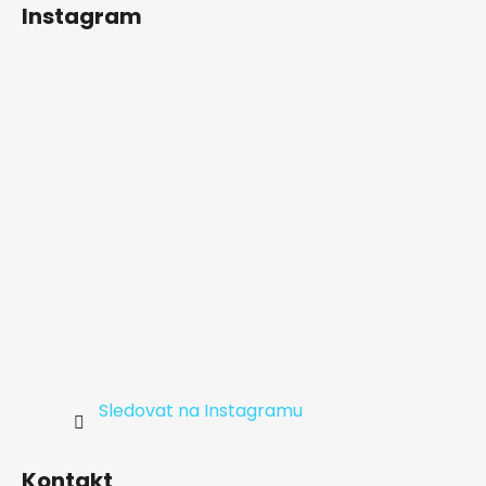
Instagram
p
a
t
í
Sledovat na Instagramu
Kontakt