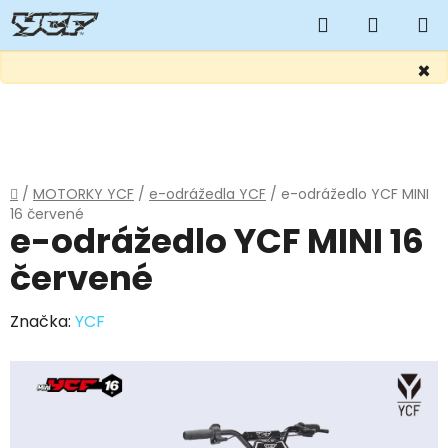
Hledat
NÁKUP
KOŠÍK
×
Přejít
na
obsah
Domů
/
MOTORKY YCF
/
e-odrážedla YCF
/
e-odrážedlo YCF MINI
16 červené
e-odrážedlo YCF MINI 16
červené
Značka:
YCF