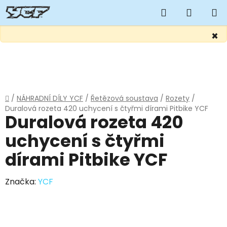
Hledat
NÁKUP
KOŠÍK
×
Přejít
na
obsah
Domů
/
NÁHRADNÍ DÍLY YCF
/
Řetězová soustava
/
Rozety
/
Duralová rozeta 420 uchycení s čtyřmi dírami Pitbike YCF
Duralová rozeta 420
uchycení s čtyřmi
dírami Pitbike YCF
Značka:
YCF