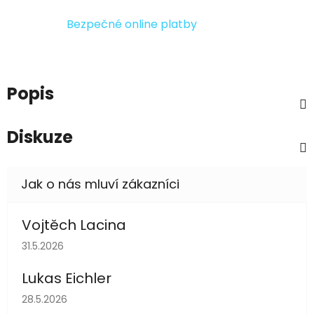
Bezpečné online platby
Popis
Diskuze
Vojtěch Lacina
Hodnocení obchodu je 5 z 5 hvězdiček.
31.5.2026
Lukas Eichler
Hodnocení obchodu je 5 z 5 hvězdiček.
28.5.2026