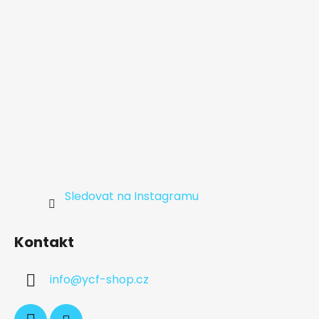
í
Sledovat na Instagramu
Kontakt
info
@
ycf-shop.cz