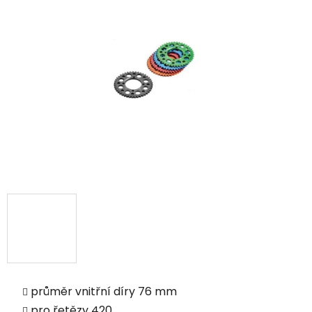
průměr vnitřní díry 76 mm
pro řetězy 420