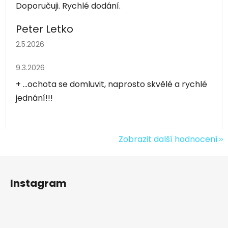
Doporučuji. Rychlé dodání.
Peter Letko
Hodnocení obchodu je 5 z 5 hvězdiček.
2.5.2026
Hodnocení obchodu je 5 z 5 hvězdiček.
9.3.2026
+ ...ochota se domluvit, naprosto skvělé a rychlé
jednání!!!
Zobrazit další hodnocení
Z
á
Instagram
p
a
t