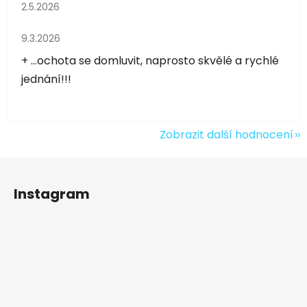
Hodnocení obchodu je 5 z 5 hvězdiček.
2.5.2026
Hodnocení obchodu je 5 z 5 hvězdiček.
9.3.2026
+ ...ochota se domluvit, naprosto skvělé a rychlé
jednání!!!
Zobrazit další hodnocení
Z
á
Instagram
p
a
t
í