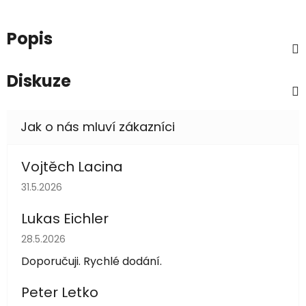
Popis
Diskuze
Vojtěch Lacina
Hodnocení obchodu je 5 z 5 hvězdiček.
31.5.2026
Lukas Eichler
Hodnocení obchodu je 5 z 5 hvězdiček.
28.5.2026
Doporučuji. Rychlé dodání.
Peter Letko