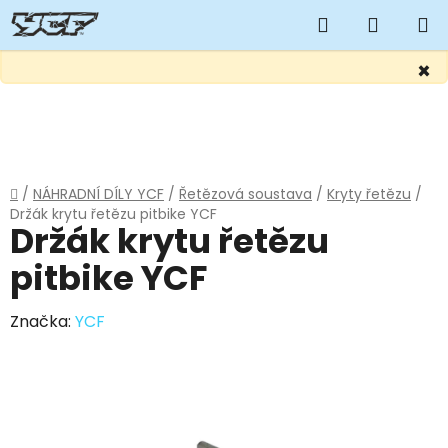
Hledat
NÁKUP
KOŠÍK
×
Přejít
na
obsah
Domů
/
NÁHRADNÍ DÍLY YCF
/
Řetězová soustava
/
Kryty řetězu
/
Držák krytu řetězu pitbike YCF
Držák krytu řetězu
pitbike YCF
Značka:
YCF