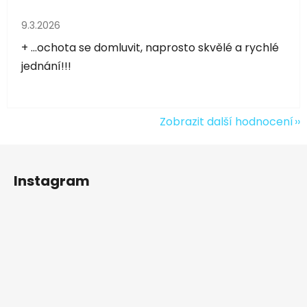
Hodnocení obchodu je 5 z 5 hvězdiček.
9.3.2026
+ ...ochota se domluvit, naprosto skvělé a rychlé
jednání!!!
Zobrazit další hodnocení
Z
á
Instagram
p
a
t
í