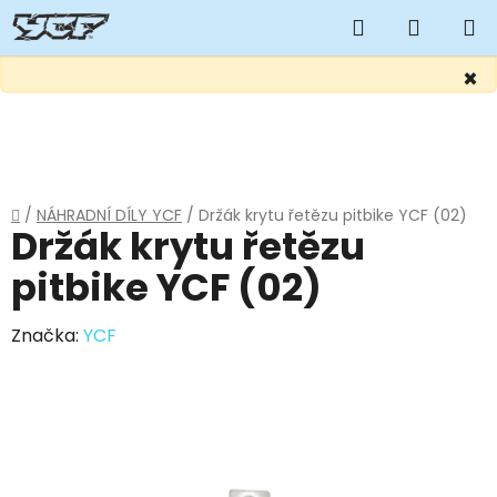
Hledat
NÁKUP
KOŠÍK
×
Přejít
na
obsah
Domů
/
NÁHRADNÍ DÍLY YCF
/
Držák krytu řetězu pitbike YCF (02)
Držák krytu řetězu
pitbike YCF (02)
Značka:
YCF