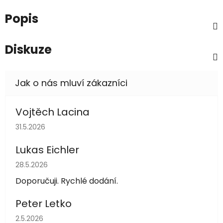
Popis
Diskuze
Vojtěch Lacina
Hodnocení obchodu je 5 z 5 hvězdiček.
31.5.2026
Lukas Eichler
Hodnocení obchodu je 5 z 5 hvězdiček.
28.5.2026
Doporučuji. Rychlé dodání.
Peter Letko
Hodnocení obchodu je 5 z 5 hvězdiček.
2.5.2026