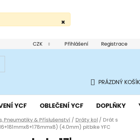
×
žití webu
Podmínky ochrany osobních údajů
Do
CZK
Přihlášení
Registrace
PRÁZDNÝ KOŠÍK
NÁKUPNÍ
KOŠÍK
VENÍ YCF
OBLEČENÍ YCF
DOPLŇKY
a, Pneumatiky & Příslušenství
/
Dráty kol
/
Drát s
mx16+181mmx8+178mmx8) (4.0mm) pitbike YFC