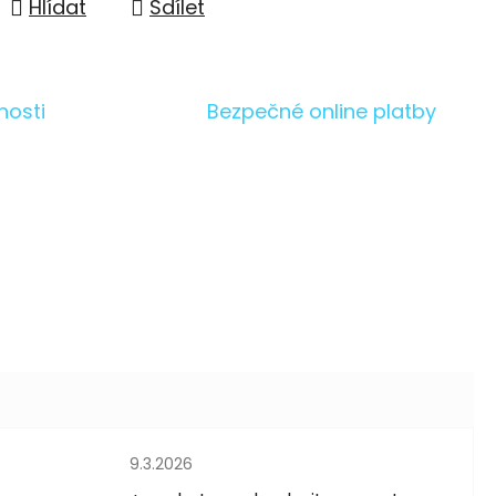
Hlídat
Sdílet
nosti
Bezpečné online platby
Hodnocení obchodu je 5 z 5 hvězdiček.
9.3.2026
5 hvězdiček.