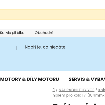
Servis pitbike
Obchodní podmínky
Podmínky u
MOTORY & DÍLY MOTORU
SERVIS & VYBA
Domů
/
NÁHRADNÍ DÍLY YCF
/
Kol
niplem pro kola 17' (184m