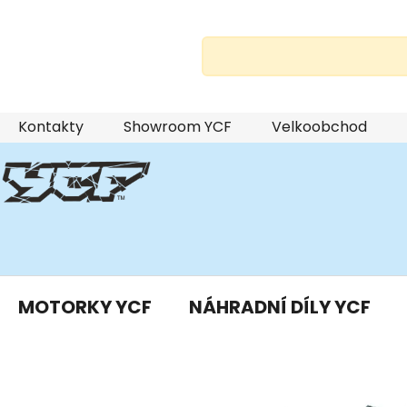
Přejít
Kontakty
Showroom YCF
Velkoobchod
na
obsah
MOTORKY YCF
NÁHRADNÍ DÍLY YCF