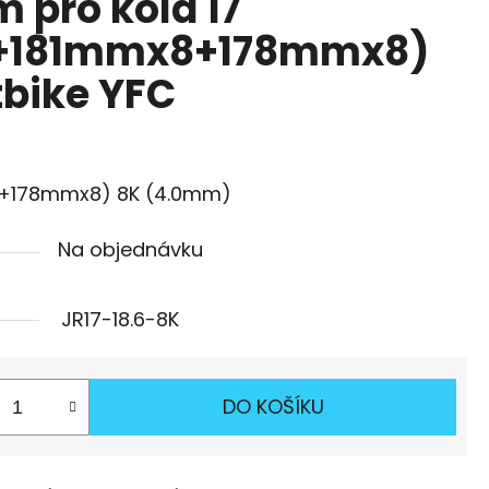
m pro kola 17'
+181mmx8+178mmx8)
bike YFC
+178mmx8) 8K (4.0mm)
Na objednávku
JR17-18.6-8K
DO KOŠÍKU