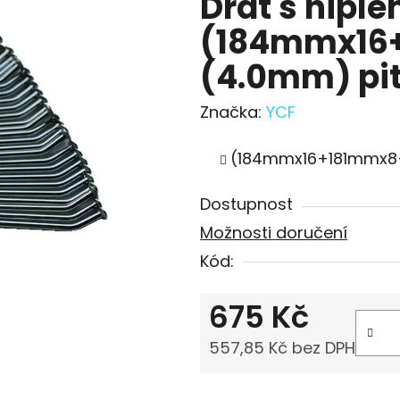
Drát s niple
(184mmx16
(4.0mm) pit
Značka:
YCF
(184mmx16+181mmx8
Dostupnost
Možnosti doručení
Kód:
675 Kč
557,85 Kč bez DPH
Měrná cena: