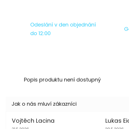
Odeslání v den objednání
G
do 12:00
Popis produktu není dostupný
Vojtěch Lacina
Lukas Ei
Hodnocení obchodu je 5 z 5 hvězdiček.
Hodnocení 