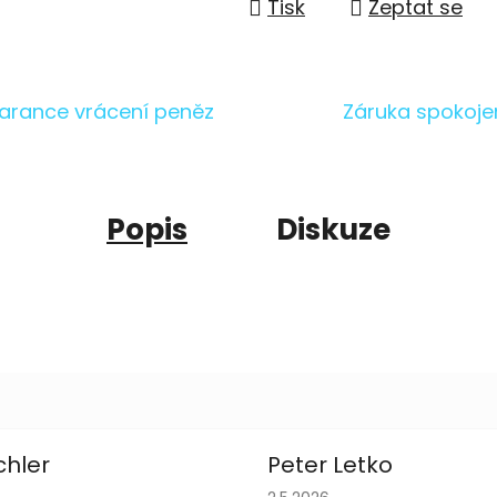
Tisk
Zeptat se
arance vrácení peněz
Záruka spokoje
Popis
Diskuze
chler
Peter Letko
obchodu je 5 z 5 hvězdiček.
Hodnocení obchodu je 5 z 