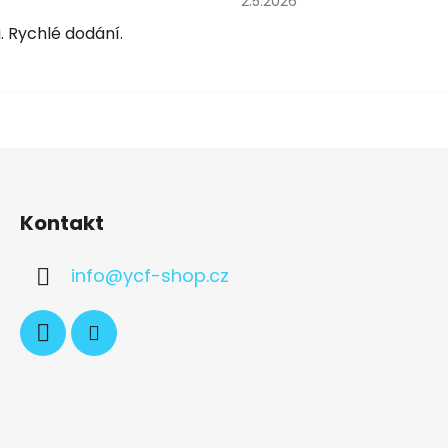
2.5.2026
. Rychlé dodání.
Kontakt
info
@
ycf-shop.cz