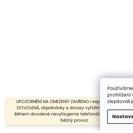
Používáme
prohlížení
zlepšovali 
UPOZORNĚNÍ NA OMEZENÍ!! ZAVŘENO i expedice | 31.7.-8.8.
DOVOLENÁ, objednávky a dotazy vyřídíme po dovolené.
Během dovolené nevyřizujeme telefonáty!!! | Ostatní dn
Nastave
běžný provoz