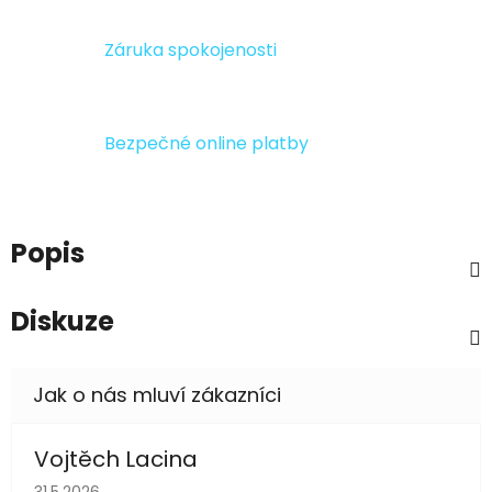
Záruka spokojenosti
Bezpečné online platby
Popis
Diskuze
Vojtěch Lacina
Hodnocení obchodu je 5 z 5 hvězdiček.