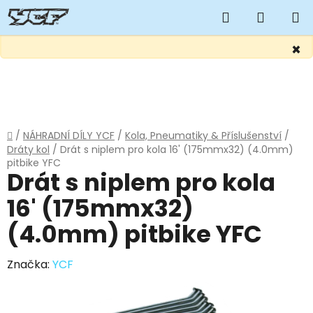
Hledat
NÁKUP
KOŠÍK
×
Přejít
na
obsah
Domů
/
NÁHRADNÍ DÍLY YCF
/
Kola, Pneumatiky & Příslušenství
/
Dráty kol
/
Drát s niplem pro kola 16' (175mmx32) (4.0mm)
pitbike YFC
Drát s niplem pro kola
16' (175mmx32)
(4.0mm) pitbike YFC
Značka:
YCF