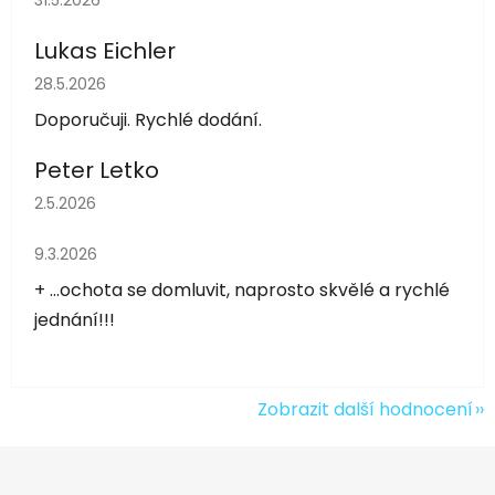
31.5.2026
Lukas Eichler
Hodnocení obchodu je 5 z 5 hvězdiček.
28.5.2026
Doporučuji. Rychlé dodání.
Peter Letko
Hodnocení obchodu je 5 z 5 hvězdiček.
2.5.2026
Hodnocení obchodu je 5 z 5 hvězdiček.
9.3.2026
+ ...ochota se domluvit, naprosto skvělé a rychlé
jednání!!!
Zobrazit další hodnocení
Z
á