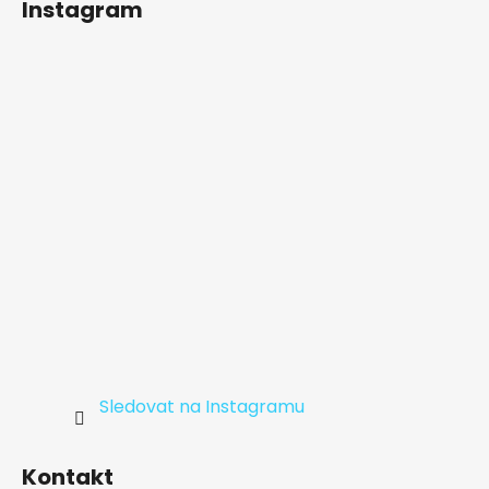
Instagram
p
a
t
í
Sledovat na Instagramu
Kontakt