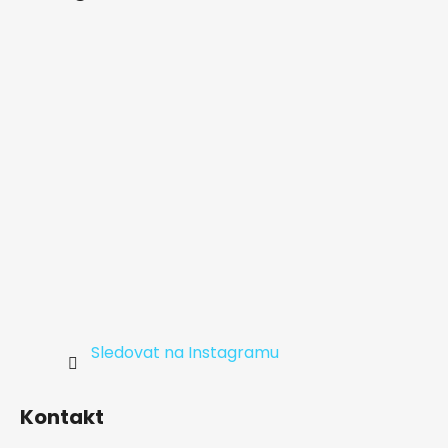
a
t
í
Sledovat na Instagramu
Kontakt