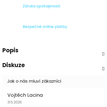
Záruka spokojenosti
Bezpečné online platby
Popis
Diskuze
Vojtěch Lacina
Hodnocení obchodu je 5 z 5 hvězdiček.
31.5.2026