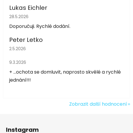
Lukas Eichler
Hodnocení obchodu je 5 z 5 hvězdiček.
28.5.2026
Doporučuji. Rychlé dodání.
Peter Letko
Hodnocení obchodu je 5 z 5 hvězdiček.
2.5.2026
Hodnocení obchodu je 5 z 5 hvězdiček.
9.3.2026
+ ...ochota se domluvit, naprosto skvělé a rychlé
jednání!!!
Zobrazit další hodnocení
Z
á
Instagram
p