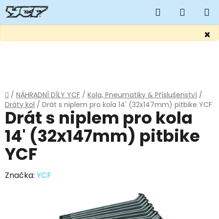
Hledat
NÁKUP
KOŠÍK
×
Přejít
na
obsah
Domů
/
NÁHRADNÍ DÍLY YCF
/
Kola, Pneumatiky & Příslušenství
/
Dráty kol
/
Drát s niplem pro kola 14' (32x147mm) pitbike YCF
Drát s niplem pro kola
14' (32x147mm) pitbike
YCF
Značka:
YCF