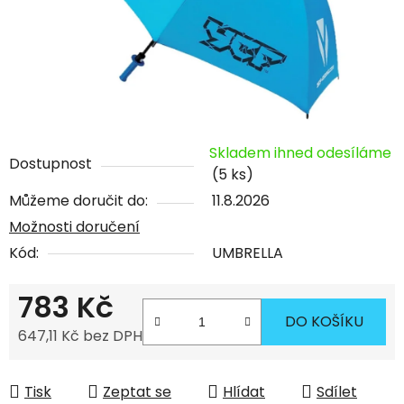
Skladem ihned odesíláme
Dostupnost
(5 ks)
Můžeme doručit do:
11.8.2026
Možnosti doručení
Kód:
UMBRELLA
783 Kč
DO KOŠÍKU
647,11 Kč bez DPH
Měrná cena:
Tisk
Zeptat se
Hlídat
Sdílet