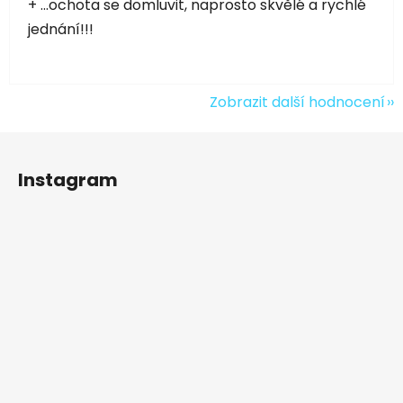
+ ...ochota se domluvit, naprosto skvělé a rychlé
jednání!!!
Zobrazit další hodnocení
Z
á
Instagram
p
a
t
í