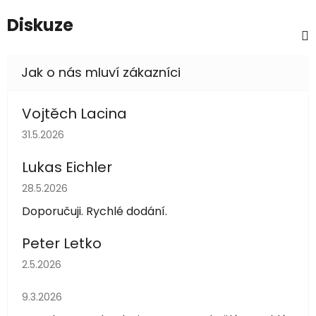
Diskuze
Vojtěch Lacina
Hodnocení obchodu je 5 z 5 hvězdiček.
31.5.2026
Lukas Eichler
Hodnocení obchodu je 5 z 5 hvězdiček.
28.5.2026
Doporučuji. Rychlé dodání.
Peter Letko
Hodnocení obchodu je 5 z 5 hvězdiček.
2.5.2026
Hodnocení obchodu je 5 z 5 hvězdiček.
9.3.2026