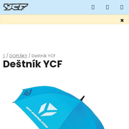
Hledat
NÁKUP
KOŠÍK
×
Přejít
na
obsah
Domů
/
DOPLŇKY
/
Deštník YCF
Deštník YCF