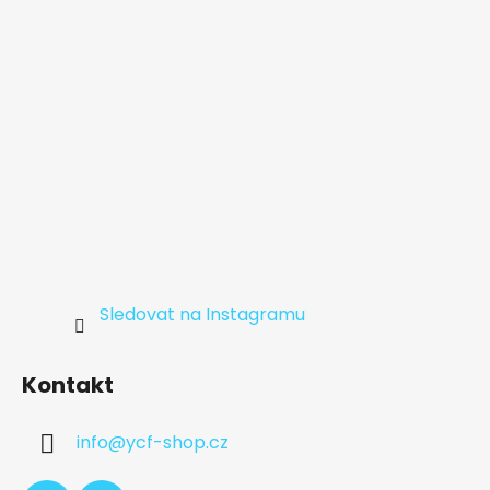
í
Sledovat na Instagramu
Kontakt
info
@
ycf-shop.cz