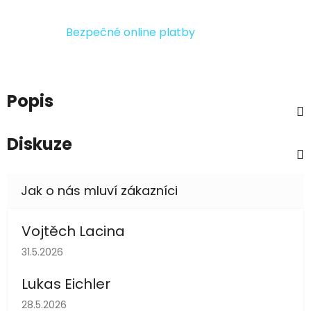
Bezpečné online platby
Popis
Diskuze
Vojtěch Lacina
Hodnocení obchodu je 5 z 5 hvězdiček.
31.5.2026
Lukas Eichler
Hodnocení obchodu je 5 z 5 hvězdiček.
28.5.2026