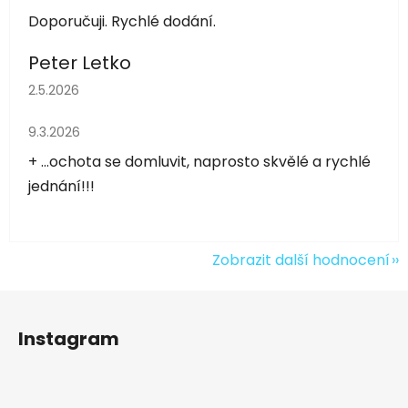
Doporučuji. Rychlé dodání.
Peter Letko
Hodnocení obchodu je 5 z 5 hvězdiček.
2.5.2026
Hodnocení obchodu je 5 z 5 hvězdiček.
9.3.2026
+ ...ochota se domluvit, naprosto skvělé a rychlé
jednání!!!
Zobrazit další hodnocení
Z
á
Instagram
p
a
t