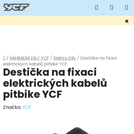
Hledat
NÁKUP
KOŠÍK
×
Přejít
na
obsah
Domů
/
NÁHRADNÍ DÍLY YCF
/
Elektro Díly
/
Destička na fixaci
elektrických kabelů pitbike YCF
Destička na fixaci
elektrických kabelů
pitbike YCF
Značka:
YCF