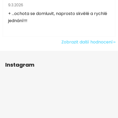
Hodnocení obchodu je 5 z 5 hvězdiček.
9.3.2026
+ ...ochota se domluvit, naprosto skvělé a rychlé
jednání!!!
Zobrazit další hodnocení
Z
á
Instagram
p
a
t
í