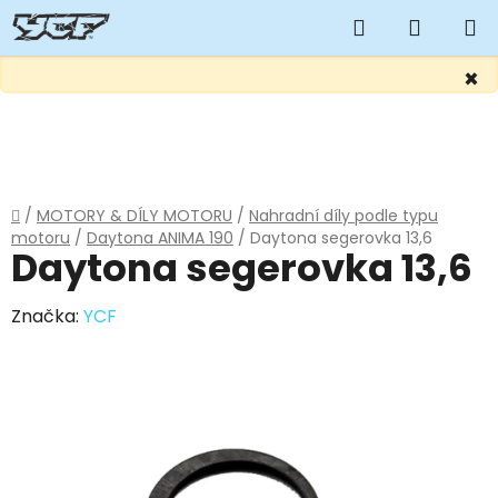
Hledat
NÁKUP
KOŠÍK
×
Přejít
na
obsah
Domů
/
MOTORY & DÍLY MOTORU
/
Nahradní díly podle typu
motoru
/
Daytona ANIMA 190
/
Daytona segerovka 13,6
Daytona segerovka 13,6
Značka:
YCF