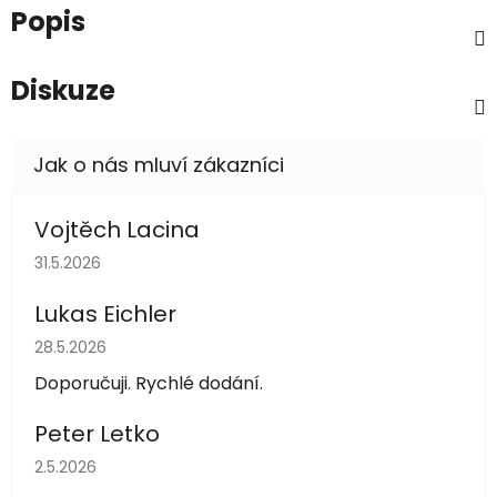
Popis
Diskuze
Vojtěch Lacina
Hodnocení obchodu je 5 z 5 hvězdiček.
31.5.2026
Lukas Eichler
Hodnocení obchodu je 5 z 5 hvězdiček.
28.5.2026
Doporučuji. Rychlé dodání.
Peter Letko
Hodnocení obchodu je 5 z 5 hvězdiček.
2.5.2026