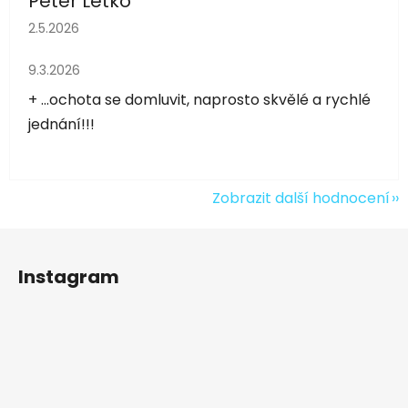
Peter Letko
Hodnocení obchodu je 5 z 5 hvězdiček.
2.5.2026
Hodnocení obchodu je 5 z 5 hvězdiček.
9.3.2026
+ ...ochota se domluvit, naprosto skvělé a rychlé
jednání!!!
Zobrazit další hodnocení
Z
á
Instagram
p
a
t
í