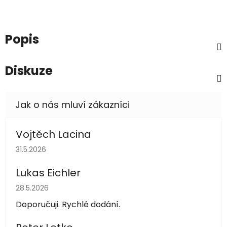
Popis
Diskuze
Vojtěch Lacina
Hodnocení obchodu je 5 z 5 hvězdiček.
31.5.2026
Lukas Eichler
Hodnocení obchodu je 5 z 5 hvězdiček.
28.5.2026
Doporučuji. Rychlé dodání.