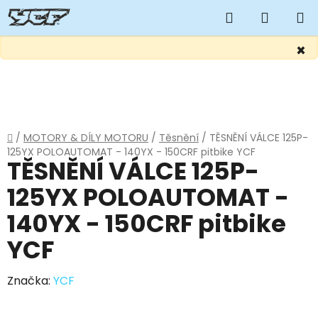
Hledat
NÁKUP
KOŠÍK
×
Přejít
na
obsah
Domů
/
MOTORY & DÍLY MOTORU
/
Těsnění
/
TĚSNĚNÍ VÁLCE 125P-
125YX POLOAUTOMAT - 140YX - 150CRF pitbike YCF
TĚSNĚNÍ VÁLCE 125P-
125YX POLOAUTOMAT -
140YX - 150CRF pitbike
YCF
Značka:
YCF