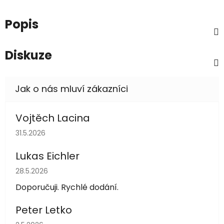
Popis
Diskuze
Vojtěch Lacina
Hodnocení obchodu je 5 z 5 hvězdiček.
31.5.2026
Lukas Eichler
Hodnocení obchodu je 5 z 5 hvězdiček.
28.5.2026
Doporučuji. Rychlé dodání.
Peter Letko
Hodnocení obchodu je 5 z 5 hvězdiček.