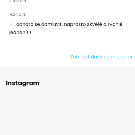
2.5.2026
Hodnocení obchodu je 5 z 5 hvězdiček.
9.3.2026
+ ...ochota se domluvit, naprosto skvělé a rychlé
jednání!!!
Zobrazit další hodnocení
Z
á
Instagram
p
a
t
í