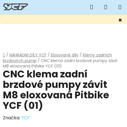
Hledat
NÁKUP
KOŠÍK
×
Přejít
na
obsah
Domů
/
NÁHRADNÍ DÍLY YCF
/
Eloxované díly
/
Klemy zadních
brzdových pump
/
CNC klema zadní brzdové pumpy závit
M8 eloxovaná Pitbike YCF (01)
CNC klema zadní
brzdové pumpy závit
M8 eloxovaná Pitbike
YCF (01)
Značka:
YCF