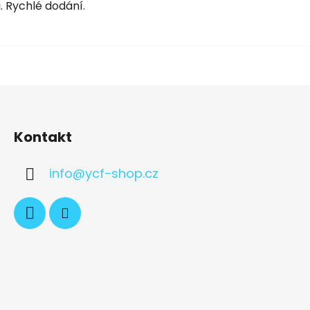
. Rychlé dodání.
Kontakt
info
@
ycf-shop.cz