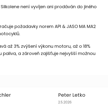
ilkolene není vyvíjen ani prodáván do jiného
ekračuje požadavky norem API & JASO MA MA2
motocyklů.
dává až 3% zvýšení výkonu motoru, až o 18%
bu paliva, a zároveň zajišťuje nejvyšší možnou
chler
Peter Letko
obchodu je 5 z 5 hvězdiček.
Hodnocení obchodu je 5 z 
2.5.2026