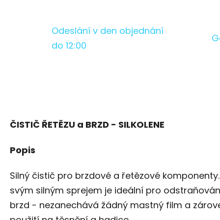
Odeslání v den objednání
G
do 12:00
ČISTIČ ŘETĚZU a BRZD - SILKOLENE
Popis
Silný čistič pro brzdové a řetězové komponenty.
svým silným sprejem je ideální pro odstraňován
brzd - nezanechává žádný mastný film a zárove
použití na těsnění a hadice.