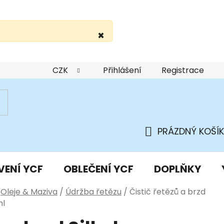
×
žití webu
Podmínky ochrany osobních údajů
Do
CZK
Přihlášení
Registrace
PRÁZDNÝ KOŠÍK
NÁKUPNÍ
KOŠÍK
VENÍ YCF
OBLEČENÍ YCF
DOPLŇKY
Oleje & Maziva
/
Údržba řetězu
/
Čistič řetězů a brzd
ml