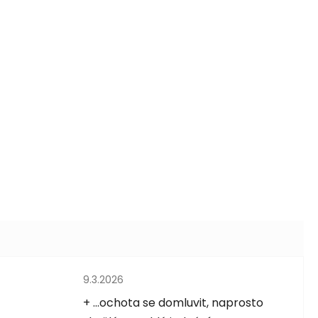
Hodnocení obchodu je 5 z 5 hvězdiček.
9.3.2026
5 hvězdiček.
+ ...ochota se domluvit, naprosto