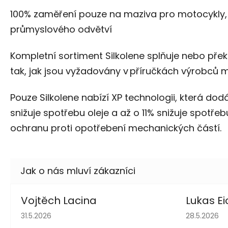
100% zaměření pouze na maziva pro motocykly, S
průmyslového odvětví
Kompletní sortiment Silkolene splňuje nebo př
tak, jak jsou vyžadovány v příručkách výrobců 
Pouze Silkolene nabízí XP technologii, která do
snižuje spotřebu oleje a až o 11% snižuje spotře
ochranu proti opotřebení mechanických částí.
Vojtěch Lacina
Lukas Ei
Hodnocení obchodu je 5 z 5 hvězdiček.
Hodnocení 
31.5.2026
28.5.2026