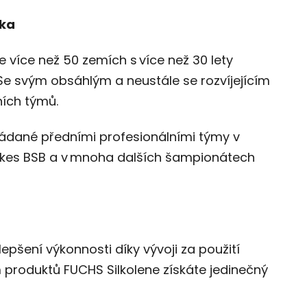
čka
 více než 50 zemích s více než 30 lety
 Se svým obsáhlým a neustále se rozvíjejícím
ních týmů.
žádané předními profesionálními týmy v
bikes BSB a v mnoha dalších šampionátech
lepšení výkonnosti díky vývoji za použití
m produktů FUCHS Silkolene získáte jedinečný