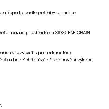
 protřepejte podle potřeby a nechte
 poté mazán prostředkem SILKOLENE CHAIN
pouštědlový čistič pro odmaštění
stí a hnacích řetězů při zachování výkonu.
.