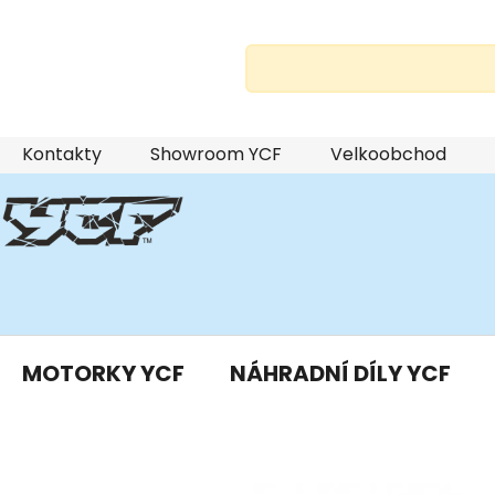
Přejít
Kontakty
Showroom YCF
Velkoobchod
na
obsah
MOTORKY YCF
NÁHRADNÍ DÍLY YCF