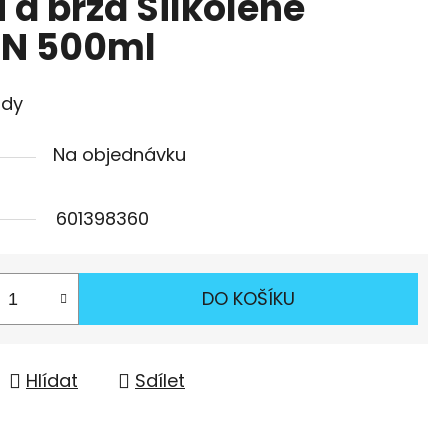
ů a brzd Silkolene
N 500ml
zdy
Na objednávku
601398360
DO KOŠÍKU
Hlídat
Sdílet