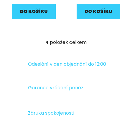
DO KOŠÍKU
DO KOŠÍKU
4
položek celkem
O
v
l
á
Odeslání v den objednání do 12:00
d
a
c
Garance vrácení peněz
í
p
r
v
Záruka spokojenosti
k
y
v