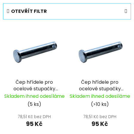
e
OTEVŘÍT FILTR
n
í
V
p
ý
r
p
o
i
d
s
u
p
k
r
t
Čep hřídele pro
Čep hřídele pro
o
ů
ocelové stupačky
ocelové stupačky
d
(d8x40) Pitbike YCF
(d8x43) Pitbike YCF
Skladem ihned odesíláme
Skladem ihned odesíláme
u
(5 ks)
(>10 ks)
k
t
78,51 Kč bez DPH
78,51 Kč bez DPH
ů
95 Kč
95 Kč