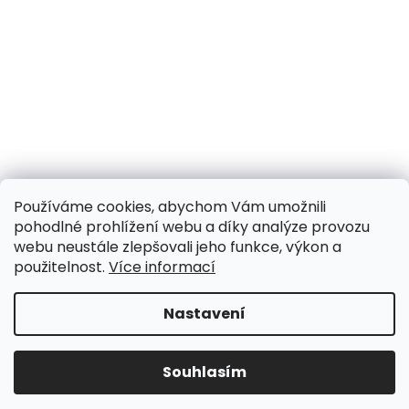
Používáme cookies, abychom Vám umožnili
pohodlné prohlížení webu a díky analýze provozu
webu neustále zlepšovali jeho funkce, výkon a
použitelnost.
Více informací
Nastavení
UPOZORNĚNÍ NA OMEZENÍ!! ZAVŘENO i expedice |
31.7.-8.8. DOVOLENÁ, objednávky a dotazy vyřídíme
po dovolené. Během dovolené nevyřizujeme
Souhlasím
telefonáty!!! | Ostatní dny běžný provoz