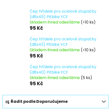
Čep hřídele pro ocelové stupačky
(d8x45) Pitbike YCF
Skladem ihned odesíláme
(>10 ks)
95 Kč
Čep hřídele pro ocelové stupačky
(d8x43) Pitbike YCF
Skladem ihned odesíláme
(>10 ks)
95 Kč
Čep hřídele pro ocelové stupačky
(d8x40) Pitbike YCF
Skladem ihned odesíláme
(5 ks)
95 Kč
Ř
Řadit podle:
Doporučujeme
a
z