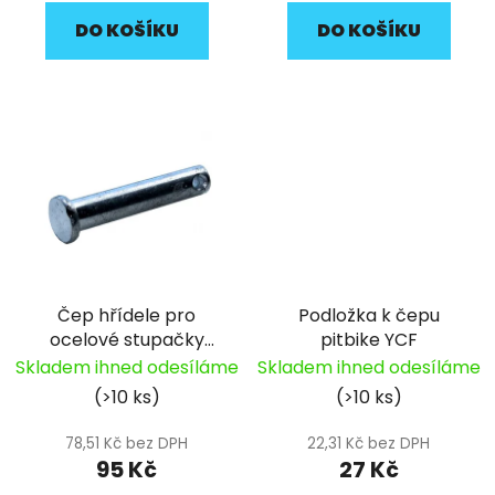
DO KOŠÍKU
DO KOŠÍKU
Čep hřídele pro
Podložka k čepu
ocelové stupačky
pitbike YCF
(d8x45) Pitbike YCF
Skladem ihned odesíláme
Skladem ihned odesíláme
(>10 ks)
(>10 ks)
78,51 Kč bez DPH
22,31 Kč bez DPH
95 Kč
27 Kč