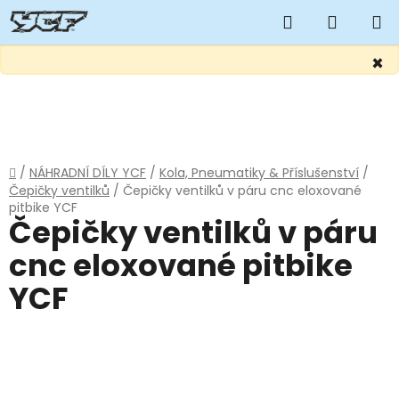
Hledat
NÁKUP
KOŠÍK
×
Přejít
na
obsah
Domů
/
NÁHRADNÍ DÍLY YCF
/
Kola, Pneumatiky & Příslušenství
/
Čepičky ventilků
/
Čepičky ventilků v páru cnc eloxované
pitbike YCF
Čepičky ventilků v páru
cnc eloxované pitbike
YCF