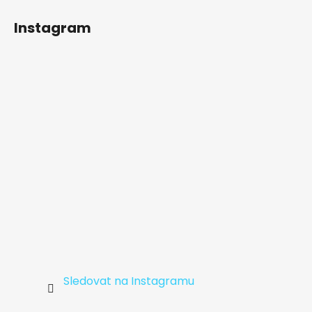
á
Instagram
p
a
t
í
Sledovat na Instagramu