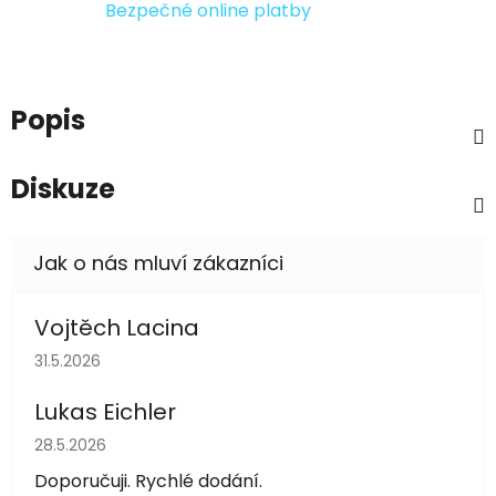
Bezpečné online platby
Popis
Diskuze
Vojtěch Lacina
Hodnocení obchodu je 5 z 5 hvězdiček.
31.5.2026
Lukas Eichler
Hodnocení obchodu je 5 z 5 hvězdiček.
28.5.2026
Doporučuji. Rychlé dodání.