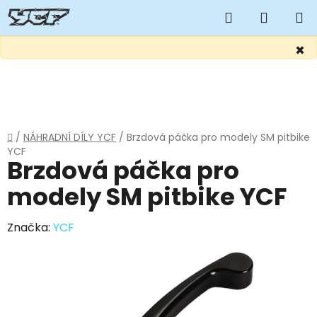
Hledat
NÁKUP
KOŠÍK
×
Přejít
na
obsah
Domů
/
NÁHRADNÍ DÍLY YCF
/
Brzdová páčka pro modely SM pitbike
YCF
Brzdová páčka pro
modely SM pitbike YCF
Značka:
YCF