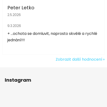
Peter Letko
Hodnocení obchodu je 5 z 5 hvězdiček.
2.5.2026
Hodnocení obchodu je 5 z 5 hvězdiček.
9.3.2026
+ ...ochota se domluvit, naprosto skvělé a rychlé
jednání!!!
Zobrazit další hodnocení
Z
á
Instagram
p
a
t
í