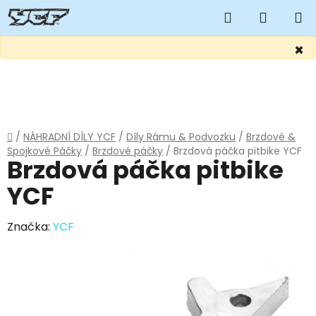
Hledat
NÁKUP
KOŠÍK
×
Přejít
na
obsah
Domů
/
NÁHRADNÍ DÍLY YCF
/
Díly Rámu & Podvozku
/
Brzdové &
Spojkové Páčky
/
Brzdové páčky
/
Brzdová páčka pitbike YCF
Brzdová páčka pitbike
YCF
Značka:
YCF