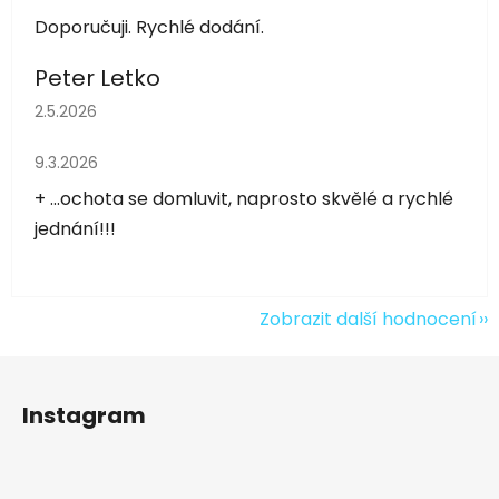
Doporučuji. Rychlé dodání.
Peter Letko
Hodnocení obchodu je 5 z 5 hvězdiček.
2.5.2026
Hodnocení obchodu je 5 z 5 hvězdiček.
9.3.2026
+ ...ochota se domluvit, naprosto skvělé a rychlé
jednání!!!
Zobrazit další hodnocení
Z
á
Instagram
p
a
t