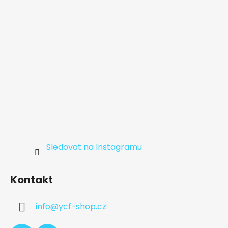
í
Sledovat na Instagramu
Kontakt
info
@
ycf-shop.cz