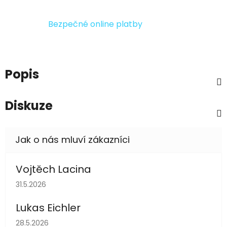
Bezpečné online platby
Popis
Diskuze
Vojtěch Lacina
Hodnocení obchodu je 5 z 5 hvězdiček.
31.5.2026
Lukas Eichler
Hodnocení obchodu je 5 z 5 hvězdiček.
28.5.2026