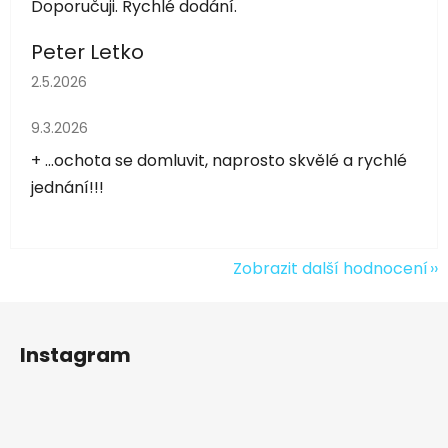
Doporučuji. Rychlé dodání.
Peter Letko
Hodnocení obchodu je 5 z 5 hvězdiček.
2.5.2026
Hodnocení obchodu je 5 z 5 hvězdiček.
9.3.2026
+ ...ochota se domluvit, naprosto skvělé a rychlé
jednání!!!
Zobrazit další hodnocení
Z
á
Instagram
p
a
t
í