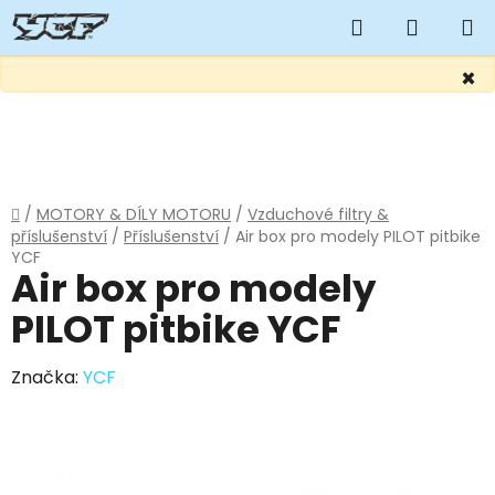
Hledat
NÁKUP
KOŠÍK
×
Přejít
na
obsah
Domů
/
MOTORY & DÍLY MOTORU
/
Vzduchové filtry &
příslušenství
/
Příslušenství
/
Air box pro modely PILOT pitbike
YCF
Air box pro modely
PILOT pitbike YCF
Značka:
YCF