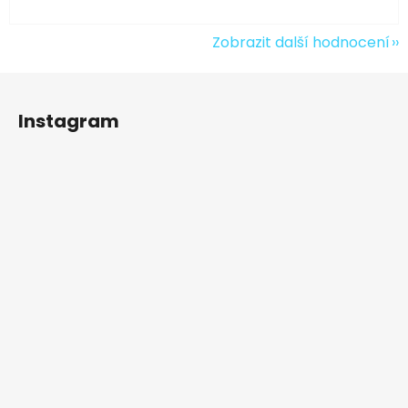
Zobrazit další hodnocení
Z
á
Instagram
p
a
t
í