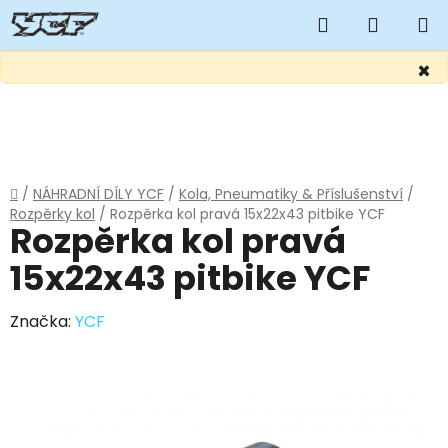
Hledat
NÁKUP
KOŠÍK
×
Přejít
na
obsah
Domů
/
NÁHRADNÍ DÍLY YCF
/
Kola, Pneumatiky & Příslušenství
/
Rozpěrky kol
/
Rozpěrka kol pravá 15x22x43 pitbike YCF
Rozpěrka kol pravá
15x22x43 pitbike YCF
Značka:
YCF