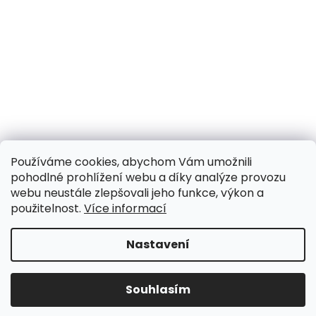
Používáme cookies, abychom Vám umožnili
pohodlné prohlížení webu a díky analýze provozu
webu neustále zlepšovali jeho funkce, výkon a
použitelnost.
Více informací
Nastavení
UPOZORNĚNÍ NA OMEZENÍ!! ZAVŘENO i expedice |
31.7.-8.8. DOVOLENÁ, objednávky a dotazy vyřídíme
po dovolené. Během dovolené nevyřizujeme
Souhlasím
telefonáty!!! | Ostatní dny běžný provoz