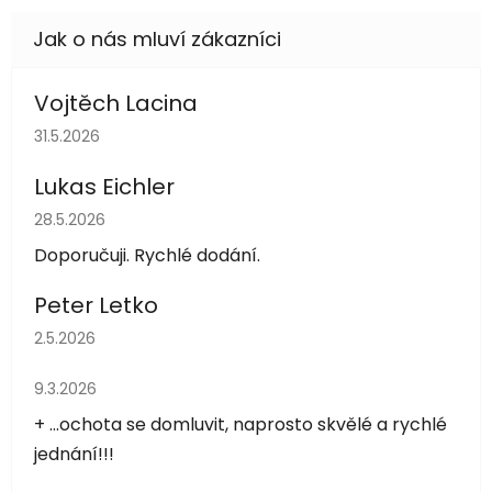
Vojtěch Lacina
Hodnocení obchodu je 5 z 5 hvězdiček.
31.5.2026
Lukas Eichler
Hodnocení obchodu je 5 z 5 hvězdiček.
28.5.2026
Doporučuji. Rychlé dodání.
Peter Letko
Hodnocení obchodu je 5 z 5 hvězdiček.
2.5.2026
Hodnocení obchodu je 5 z 5 hvězdiček.
9.3.2026
+ ...ochota se domluvit, naprosto skvělé a rychlé
jednání!!!